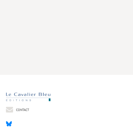
Livres poche
Index général des titres
>> Livres numériques <<
COLLECTIONS
Comment je suis devenu
Convergences
eDDen
Espèces
Figure[s] de…
Géopolitique de…
CONTACT
Idées Reçues
Libertés plurielles