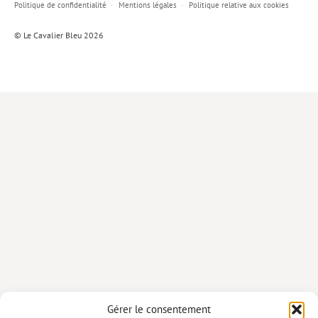
Politique de confidentialité
Mentions légales
Politique relative aux cookies
Lieux de…
© Le Cavalier Bleu 2026
MiMed
Mobilisations
MythO !
Actes de colloque
>> Cavalier poche <<
>> Livres numériques <<
AUTEURS
PARTENARIATS
CORPORATE
Idées reçues – Corporate
Gérer le consentement
Livres blancs