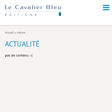
NOUVEAUTÉS / À PARAÎTRE
À PROPOS
Accueil
»
nature
CATALOGUE
ACTUALITÉ
Arts et culture
pas de contenu :-(
Économie et société
Géopolitique
Histoire
Nature et environnement
Religions
Santé et médecine
Sciences