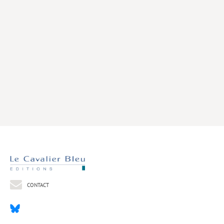
Livres poche
Index général des titres
>> Livres numériques <<
COLLECTIONS
Comment je suis devenu
Convergences
eDDen
Espèces
Figure[s] de…
Géopolitique de…
CONTACT
Idées Reçues
Libertés plurielles