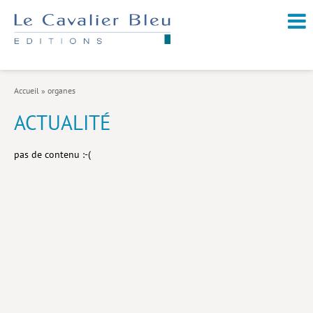
NOUVEAUTÉS / À PARAÎTRE
À PROPOS
Accueil
»
organes
CATALOGUE
ACTUALITÉ
Arts et culture
pas de contenu :-(
Économie et société
Géopolitique
Histoire
Nature et environnement
Religions
Santé et médecine
Sciences