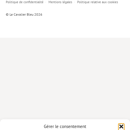
Politique de confidentialité
Mentions légales
Politique relative aux cookies
Lieux de…
© Le Cavalier Bleu 2026
MiMed
Mobilisations
MythO !
Actes de colloque
>> Cavalier poche <<
>> Livres numériques <<
AUTEURS
PARTENARIATS
CORPORATE
Idées reçues – Corporate
Gérer le consentement
Livres blancs