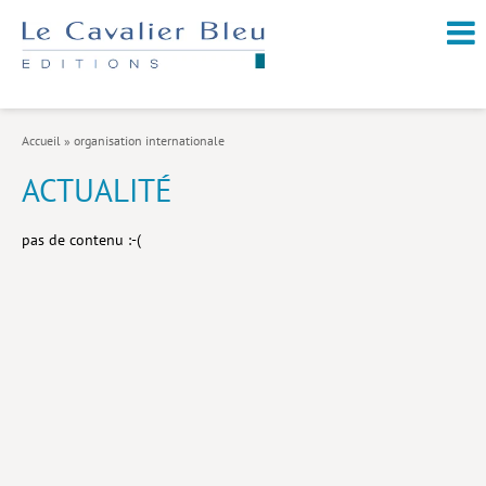
NOUVEAUTÉS / À PARAÎTRE
À PROPOS
Accueil
»
organisation internationale
CATALOGUE
ACTUALITÉ
Arts et culture
pas de contenu :-(
Économie et société
Géopolitique
Histoire
Nature et environnement
Religions
Santé et médecine
Sciences