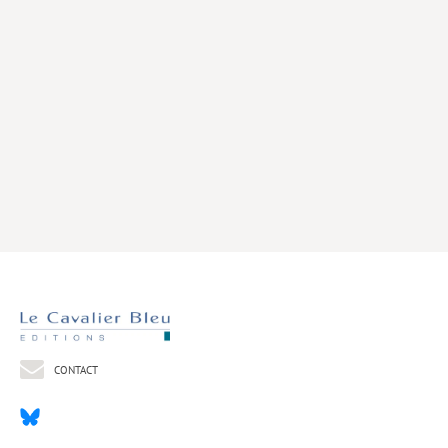
Livres poche
Index général des titres
>> Livres numériques <<
COLLECTIONS
Comment je suis devenu
Convergences
eDDen
Espèces
Figure[s] de…
Géopolitique de…
CONTACT
Idées Reçues
Libertés plurielles