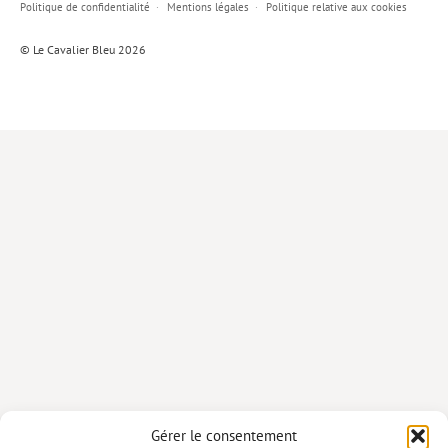
Politique de confidentialité
Mentions légales
Politique relative aux cookies
Lieux de…
© Le Cavalier Bleu 2026
MiMed
Mobilisations
MythO !
Actes de colloque
>> Cavalier poche <<
>> Livres numériques <<
AUTEURS
PARTENARIATS
CORPORATE
Idées reçues – Corporate
Gérer le consentement
Livres blancs