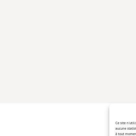
Ce site n'uti
aucune statis
à tout momen
Politique de 