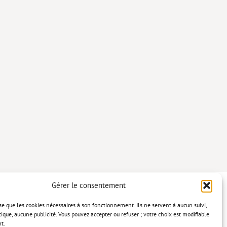
Gérer le consentement
lise que les cookies nécessaires à son fonctionnement. Ils ne servent à aucun suivi,
tique, aucune publicité. Vous pouvez accepter ou refuser ; votre choix est modifiable
t.
confidentialité
Mentions légales
Politique relative aux cookies