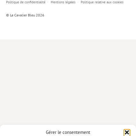
Politique de confidentialité
Mentions légales
Politique relative aux cookies
Lieux de…
© Le Cavalier Bleu 2026
MiMed
Mobilisations
MythO !
Actes de colloque
>> Cavalier poche <<
>> Livres numériques <<
AUTEURS
PARTENARIATS
CORPORATE
Idées reçues – Corporate
Gérer le consentement
Livres blancs