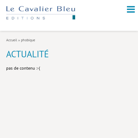
NOUVEAUTÉS / À PARAÎTRE
À PROPOS
Accueil
»
phobique
CATALOGUE
ACTUALITÉ
Arts et culture
pas de contenu :-(
Économie et société
Géopolitique
Histoire
Nature et environnement
Religions
Santé et médecine
Sciences