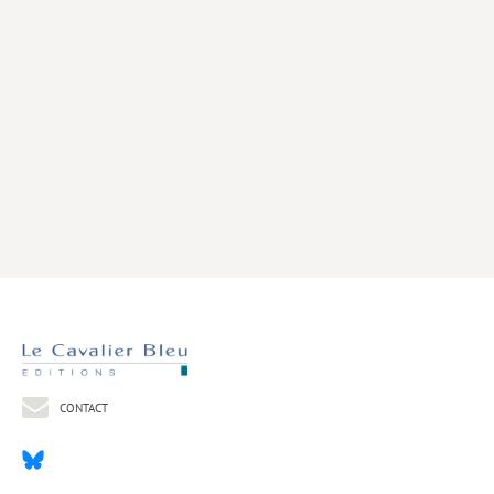
Livres poche
Index général des titres
>> Livres numériques <<
COLLECTIONS
Comment je suis devenu
Convergences
eDDen
Espèces
Figure[s] de…
Géopolitique de…
CONTACT
Idées Reçues
Libertés plurielles