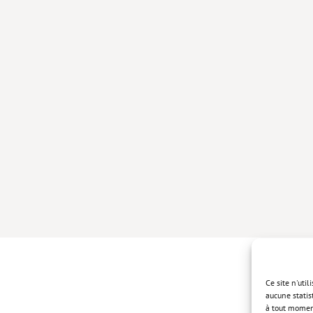
Ce site n'uti
aucune statis
à tout momen
Politique de 