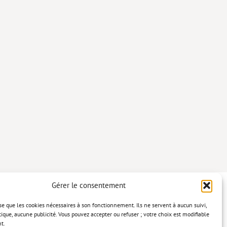
Gérer le consentement
lise que les cookies nécessaires à son fonctionnement. Ils ne servent à aucun suivi,
tique, aucune publicité. Vous pouvez accepter ou refuser ; votre choix est modifiable
t.
confidentialité
Mentions légales
Politique relative aux cookies