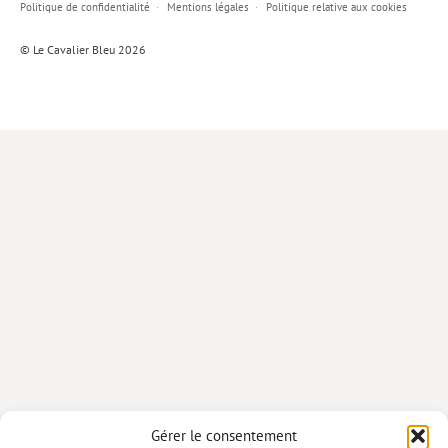
Politique de confidentialité
Mentions légales
Politique relative aux cookies
Lieux de…
© Le Cavalier Bleu 2026
MiMed
Mobilisations
MythO !
Actes de colloque
>> Cavalier poche <<
>> Livres numériques <<
AUTEURS
PARTENARIATS
CORPORATE
Idées reçues – Corporate
Gérer le consentement
Livres blancs