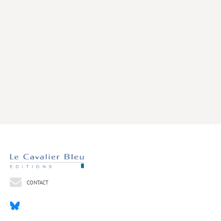
Livres poche
Index général des titres
>> Livres numériques <<
COLLECTIONS
Comment je suis devenu
Convergences
eDDen
Espèces
Figure[s] de…
Géopolitique de…
CONTACT
Idées Reçues
Libertés plurielles