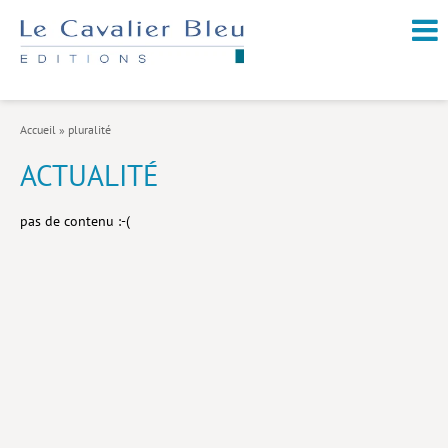
NOUVEAUTÉS / À PARAÎTRE
À PROPOS
Accueil
»
pluralité
CATALOGUE
ACTUALITÉ
Arts et culture
pas de contenu :-(
Économie et société
Géopolitique
Histoire
Nature et environnement
Religions
Santé et médecine
Sciences