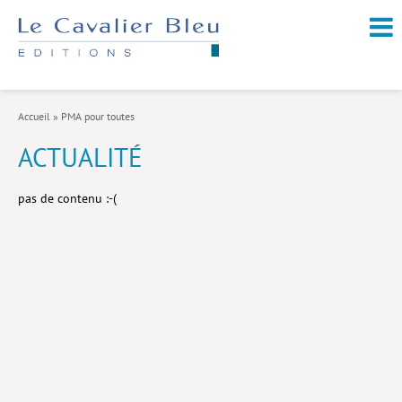
NOUVEAUTÉS / À PARAÎTRE
À PROPOS
Accueil
»
PMA pour toutes
CATALOGUE
ACTUALITÉ
Arts et culture
pas de contenu :-(
Économie et société
Géopolitique
Histoire
Nature et environnement
Religions
Santé et médecine
Sciences