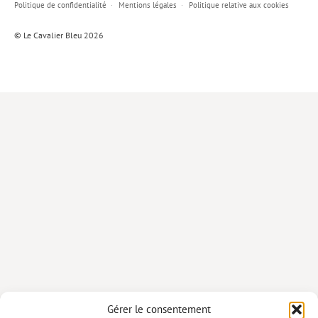
Politique de confidentialité
Mentions légales
Politique relative aux cookies
Lieux de…
© Le Cavalier Bleu 2026
MiMed
Mobilisations
MythO !
Actes de colloque
>> Cavalier poche <<
>> Livres numériques <<
AUTEURS
PARTENARIATS
CORPORATE
Idées reçues – Corporate
Gérer le consentement
Livres blancs