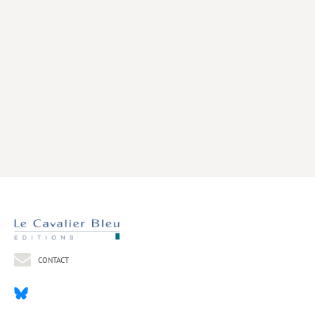
Livres poche
Index général des titres
>> Livres numériques <<
COLLECTIONS
Comment je suis devenu
Convergences
eDDen
Espèces
Figure[s] de…
Géopolitique de…
CONTACT
Idées Reçues
Libertés plurielles