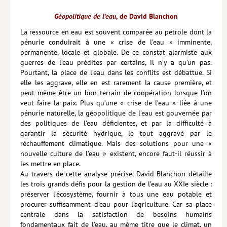
Hors collection
Géopolitique de l’eau
, de David Blanchon
La ressource en eau est souvent comparée au pétrole dont la
CONTACT
pénurie conduirait à une « crise de l’eau » imminente,
NEWSLETTER
permanente, locale et globale. De ce constat alarmiste aux
guerres de l’eau prédites par certains, il n’y a qu’un pas.
POLITIQUE DE CONFIDENTIALITÉ
Pourtant, la place de l’eau dans les conflits est débattue. Si
elle les aggrave, elle en est rarement la cause première, et
MENTIONS LÉGALES
peut même être un bon terrain de coopération lorsque l’on
veut faire la paix. Plus qu’une « crise de l’eau » liée à une
POLITIQUE RELATIVE AUX COOKIES
pénurie naturelle, la géopolitique de l’eau est gouvernée par
des politiques de l’eau déficientes, et par la difficulté à
garantir la sécurité hydrique, le tout aggravé par le
réchauffement climatique. Mais des solutions pour une «
nouvelle culture de l’eau » existent, encore faut-il réussir à
les mettre en place.
Au travers de cette analyse précise, David Blanchon détaille
les trois grands défis pour la gestion de l’eau au XXIe siècle :
préserver l’écosystème, fournir à tous une eau potable et
procurer suffisamment d’eau pour l’agriculture. Car sa place
centrale dans la satisfaction de besoins humains
fondamentaux fait de l’eau, au même titre que le climat, un