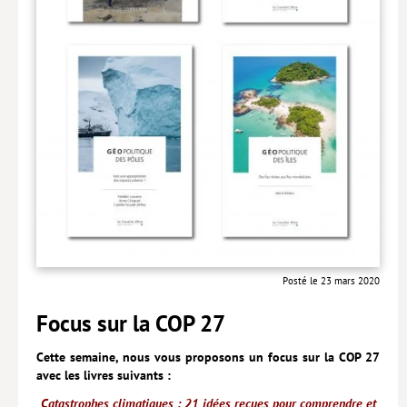
Livres poche
Index général des titres
>> Livres numériques <<
COLLECTIONS
Comment je suis devenu
Convergences
eDDen
Espèces
Posté le 23 mars 2020
Figure[s] de…
Focus sur la COP 27
Géopolitique de…
Cette semaine, nous vous proposons un focus sur la COP 27
Idées Reçues
avec les livres suivants :
Libertés plurielles
Catastrophes climatiques : 21 idées reçues pour comprendre et