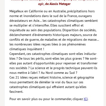
agir
, de Alexis Metzger
Lieux de…
Mégafeux en Californie ou en Australie, précipitations hors
norme et inondations dans le sud de la France, ouragans
MiMed
dévastateurs en Asie… les catastrophes climatiques semblent
Mobilisations
se multiplier et s’intensifier. Elles suscitent effroi et
inquiétude au sein des populations. Disparition de sociétés,
MythO !
déclenchement d’événements historiques majeurs, source de
conflits et de guerre, de maladies et de migrations de masse…
Actes de colloque
les nombreuses idées reçues liées à ces phénomènes
climatiques inquiètent !
>> Cavalier poche <<
Cependant, ces catastrophes climatiques sont-elles inélucta­
bles ? De tous les périls, sont-elles les plus graves ? Ne sont-
>> Livres numériques <<
elles pas autant d’opportunités pour repenser et transformer
nos sociétés ? La science et le progrès technique peuvent-ils
AUTEURS
nous mettre à l’abri ? Au Nord comme au Sud ?
Ces 21 idées reçues mêlant histoire, science et géographie
PARTENARIATS
nous permettent de démêler le vrai du faux sur ces
CORPORATE
catastrophes climatiques qui effraient autant qu’elles
fascinent.
Idées reçues – Corporate
Pour en savoir plus ou pour le commander, cliquez
ICI
.
Livres blancs