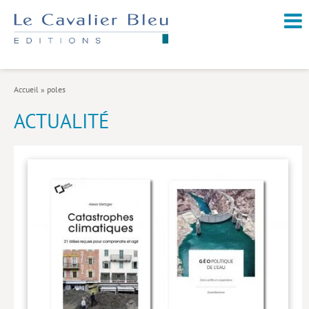
NOUVEAUTÉS / À PARAÎTRE
À PROPOS
Accueil
»
poles
CATALOGUE
ACTUALITÉ
Arts et culture
Économie et société
Géopolitique
Histoire
Nature et environnement
Religions
Santé et médecine
Sciences