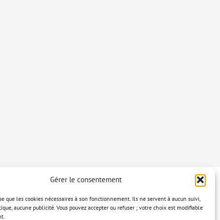
Gérer le consentement
lise que les cookies nécessaires à son fonctionnement. Ils ne servent à aucun suivi,
tique, aucune publicité. Vous pouvez accepter ou refuser ; votre choix est modifiable
t.
confidentialité
Mentions légales
Politique relative aux cookies