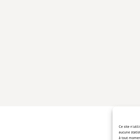
Ce site n'uti
aucune statis
à tout momen
Politique de 