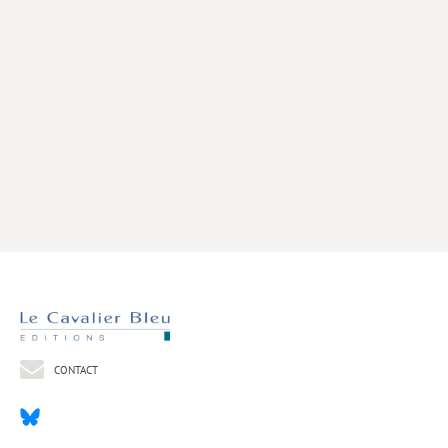
Livres poche
Index général des titres
>> Livres numériques <<
COLLECTIONS
Comment je suis devenu
Convergences
eDDen
Espèces
Figure[s] de…
Géopolitique de…
CONTACT
Idées Reçues
Libertés plurielles