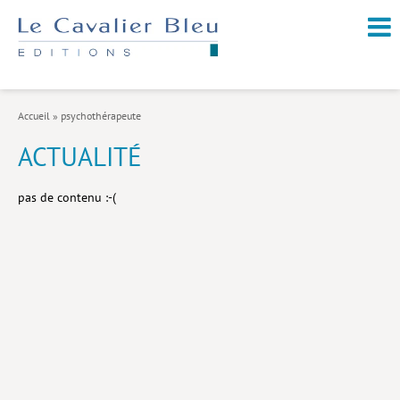
NOUVEAUTÉS / À PARAÎTRE
À PROPOS
Accueil
»
psychothérapeute
CATALOGUE
ACTUALITÉ
Arts et culture
pas de contenu :-(
Économie et société
Géopolitique
Histoire
Nature et environnement
Religions
Santé et médecine
Sciences