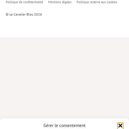
Politique de confidentialité
Mentions légales
Politique relative aux cookies
Lieux de…
© Le Cavalier Bleu 2026
MiMed
Mobilisations
MythO !
Actes de colloque
>> Cavalier poche <<
>> Livres numériques <<
AUTEURS
PARTENARIATS
CORPORATE
Idées reçues – Corporate
Gérer le consentement
Livres blancs