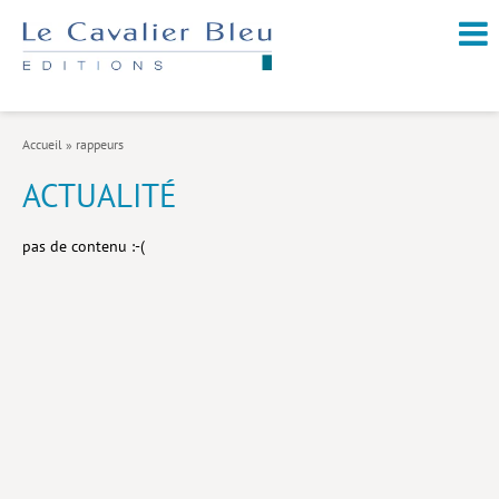
NOUVEAUTÉS / À PARAÎTRE
À PROPOS
Accueil
»
rappeurs
CATALOGUE
ACTUALITÉ
Arts et culture
pas de contenu :-(
Économie et société
Géopolitique
Histoire
Nature et environnement
Religions
Santé et médecine
Sciences