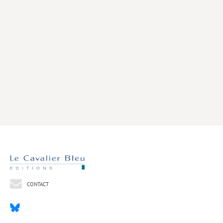
Livres poche
Index général des titres
>> Livres numériques <<
COLLECTIONS
Comment je suis devenu
Convergences
eDDen
Espèces
Figure[s] de…
Géopolitique de…
CONTACT
Idées Reçues
Libertés plurielles