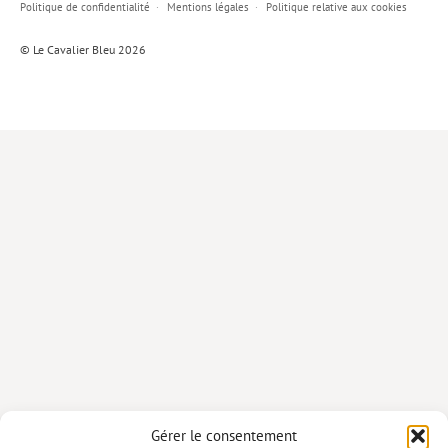
Politique de confidentialité
Mentions légales
Politique relative aux cookies
Lieux de…
© Le Cavalier Bleu 2026
MiMed
Mobilisations
MythO !
Actes de colloque
>> Cavalier poche <<
>> Livres numériques <<
AUTEURS
PARTENARIATS
CORPORATE
Idées reçues – Corporate
Gérer le consentement
Livres blancs