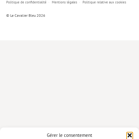
Politique de confidentialité
Mentions légales
Politique relative aux cookies
Lieux de…
© Le Cavalier Bleu 2026
MiMed
Mobilisations
MythO !
Actes de colloque
>> Cavalier poche <<
>> Livres numériques <<
AUTEURS
PARTENARIATS
CORPORATE
Idées reçues – Corporate
Gérer le consentement
Livres blancs