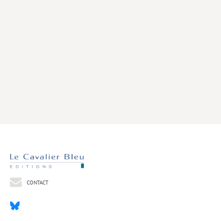
Livres poche
Index général des titres
>> Livres numériques <<
COLLECTIONS
Comment je suis devenu
Convergences
eDDen
Espèces
Figure[s] de…
Géopolitique de…
CONTACT
Idées Reçues
Libertés plurielles