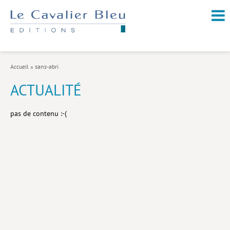
NOUVEAUTÉS / À PARAÎTRE
À PROPOS
Accueil
»
sans-abri
CATALOGUE
ACTUALITÉ
Arts et culture
pas de contenu :-(
Économie et société
Géopolitique
Histoire
Nature et environnement
Religions
Santé et médecine
Sciences