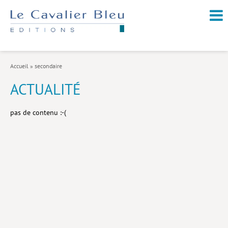
NOUVEAUTÉS / À PARAÎTRE
À PROPOS
Accueil
»
secondaire
CATALOGUE
ACTUALITÉ
Arts et culture
pas de contenu :-(
Économie et société
Géopolitique
Histoire
Nature et environnement
Religions
Santé et médecine
Sciences