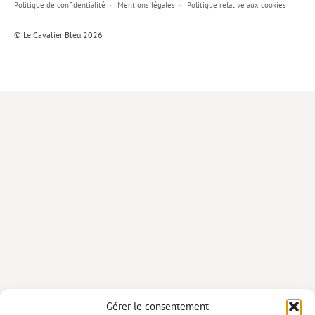
Politique de confidentialité
Mentions légales
Politique relative aux cookies
Lieux de…
© Le Cavalier Bleu 2026
MiMed
Mobilisations
MythO !
Actes de colloque
>> Cavalier poche <<
>> Livres numériques <<
AUTEURS
PARTENARIATS
CORPORATE
Idées reçues – Corporate
Gérer le consentement
Livres blancs