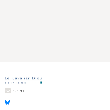
Livres poche
Index général des titres
>> Livres numériques <<
COLLECTIONS
Comment je suis devenu
Convergences
eDDen
Espèces
Figure[s] de…
Géopolitique de…
CONTACT
Idées Reçues
Libertés plurielles