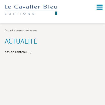
NOUVEAUTÉS / À PARAÎTRE
À PROPOS
Accueil
»
terres chrétiennes
CATALOGUE
ACTUALITÉ
Arts et culture
pas de contenu :-(
Économie et société
Géopolitique
Histoire
Nature et environnement
Religions
Santé et médecine
Sciences