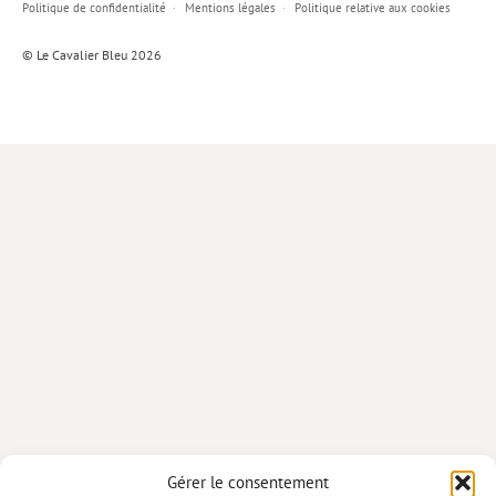
Politique de confidentialité
Mentions légales
Politique relative aux cookies
Lieux de…
© Le Cavalier Bleu 2026
MiMed
Mobilisations
MythO !
Actes de colloque
>> Cavalier poche <<
>> Livres numériques <<
AUTEURS
PARTENARIATS
CORPORATE
Idées reçues – Corporate
Gérer le consentement
Livres blancs