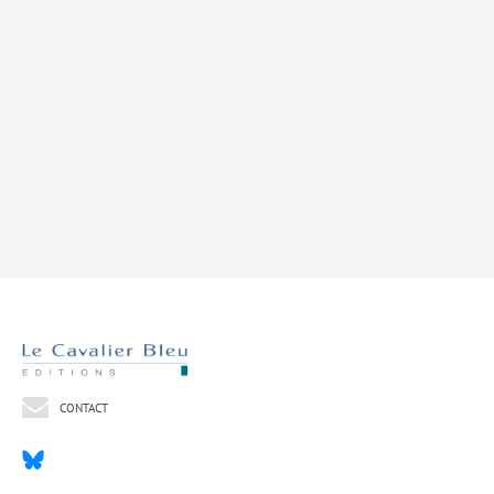
Livres poche
Index général des titres
>> Livres numériques <<
COLLECTIONS
Comment je suis devenu
Convergences
eDDen
Espèces
Figure[s] de…
Géopolitique de…
CONTACT
Idées Reçues
Libertés plurielles