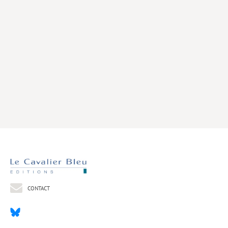
Livres poche
Index général des titres
>> Livres numériques <<
COLLECTIONS
Comment je suis devenu
Convergences
eDDen
Espèces
Figure[s] de…
Géopolitique de…
CONTACT
Idées Reçues
Libertés plurielles