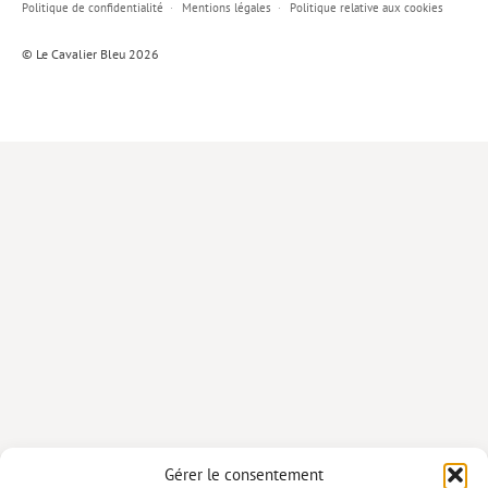
Politique de confidentialité
Mentions légales
Politique relative aux cookies
Lieux de…
© Le Cavalier Bleu 2026
MiMed
Mobilisations
MythO !
Actes de colloque
>> Cavalier poche <<
>> Livres numériques <<
AUTEURS
PARTENARIATS
CORPORATE
Idées reçues – Corporate
Gérer le consentement
Livres blancs