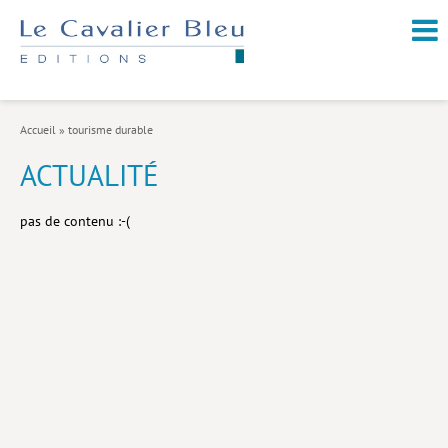
NOUVEAUTÉS / À PARAÎTRE
À PROPOS
Accueil
»
tourisme durable
CATALOGUE
ACTUALITÉ
Arts et culture
pas de contenu :-(
Économie et société
Géopolitique
Histoire
Nature et environnement
Religions
Santé et médecine
Sciences