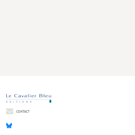
Livres poche
Index général des titres
>> Livres numériques <<
COLLECTIONS
Comment je suis devenu
Convergences
eDDen
Espèces
Figure[s] de…
Géopolitique de…
CONTACT
Idées Reçues
Libertés plurielles