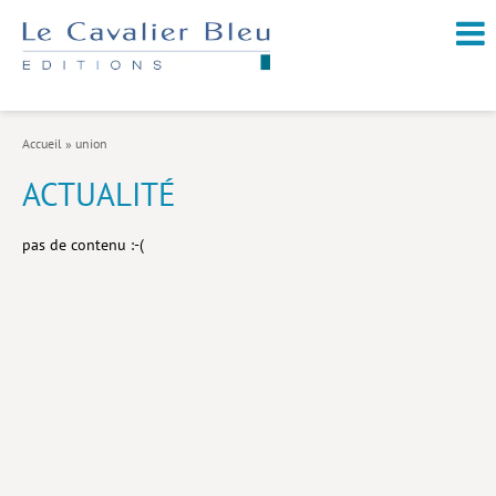
NOUVEAUTÉS / À PARAÎTRE
À PROPOS
Accueil
»
union
CATALOGUE
ACTUALITÉ
Arts et culture
pas de contenu :-(
Économie et société
Géopolitique
Histoire
Nature et environnement
Religions
Santé et médecine
Sciences