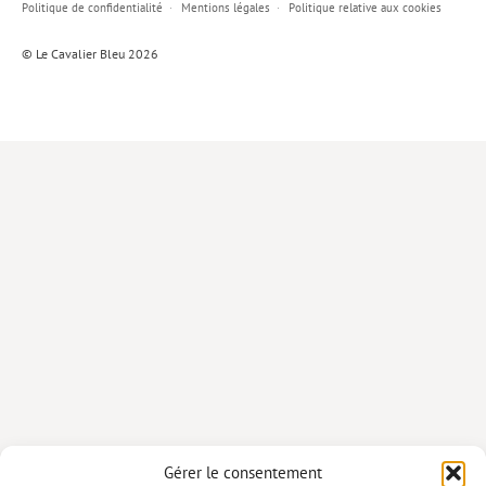
Politique de confidentialité
Mentions légales
Politique relative aux cookies
Lieux de…
© Le Cavalier Bleu 2026
MiMed
Mobilisations
MythO !
Actes de colloque
>> Cavalier poche <<
>> Livres numériques <<
AUTEURS
PARTENARIATS
CORPORATE
Idées reçues – Corporate
Gérer le consentement
Livres blancs