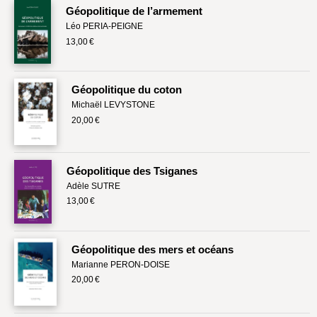
Géopolitique de l’armement
Livres poche
Léo PERIA-PEIGNE
13,00 €
Index général des titres
>> Livres numériques <<
Géopolitique du coton
COLLECTIONS
Michaël LEVYSTONE
20,00 €
Comment je suis devenu
Convergences
Géopolitique des Tsiganes
eDDen
Adèle SUTRE
13,00 €
Espèces
Figure[s] de…
Géopolitique des mers et océans
Géopolitique de…
Marianne PERON-DOISE
20,00 €
Idées Reçues
Libertés plurielles