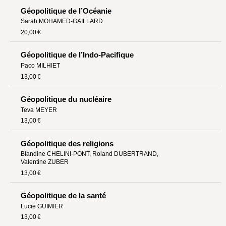
Géopolitique de l’Océanie
Hors collection
Sarah MOHAMED-GAILLARD
CONTACT
20,00 €
NEWSLETTER
Géopolitique de l’Indo-Pacifique
Paco MILHIET
POLITIQUE DE CONFIDENTIALITÉ
13,00 €
MENTIONS LÉGALES
Géopolitique du nucléaire
POLITIQUE RELATIVE AUX COOKIES
Teva MEYER
13,00 €
Géopolitique des religions
Blandine CHELINI-PONT
,
Roland DUBERTRAND
,
Valentine ZUBER
13,00 €
Géopolitique de la santé
Lucie GUIMIER
13,00 €