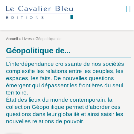
NOUVEAUTÉS / À PARAÎTRE
À PROPOS
Accueil
»
Livres
»
Géopolitique de...
CATALOGUE
Géopolitique de...
Arts et culture
L’interdépendance croissante de nos sociétés
Économie et société
complexifie les relations entre les peuples, les
espaces, les faits. De nouvelles questions
Géopolitique
émergent qui dépassent les frontières du seul
Histoire
territoire.
État des lieux du monde contemporain, la
Nature et environnement
collection Géopolitique permet ­d’aborder ces
Religions
questions dans leur globalité et ainsi ­saisir les
nouvelles relations de pouvoir.
Santé et médecine
Sciences