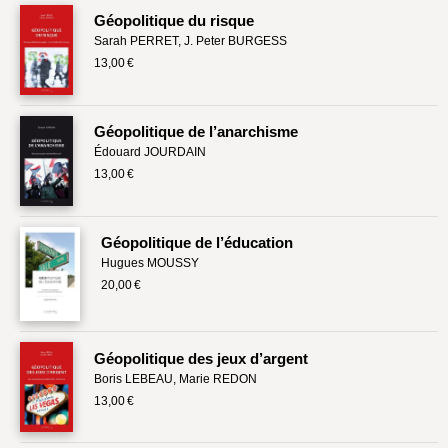
Géopolitique du risque
Lieux de…
Sarah PERRET
,
J. Peter BURGESS
13,00 €
MiMed
Mobilisations
Géopolitique de l’anarchisme
MythO !
Édouard JOURDAIN
13,00 €
Actes de colloque
>> Cavalier poche <<
Géopolitique de l’éducation
>> Livres numériques <<
Hugues MOUSSY
20,00 €
AUTEURS
PARTENARIATS
Géopolitique des jeux d’argent
CORPORATE
Boris LEBEAU
,
Marie REDON
Idées reçues – Corporate
13,00 €
Livres blancs