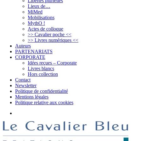
Libertés plurielles
Lieux de…
MiMed
Mobilisations
MythO !
Actes de colloque
>> Cavalier poche <<
>> Livres numériques <<
Auteurs
PARTENARIATS
CORPORATE
Idées reçues – Corporate
Livres blancs
Hors collection
Contact
Newsletter
Politique de confidentialité
Mentions légales
Politique relative aux cookies
Bluesky