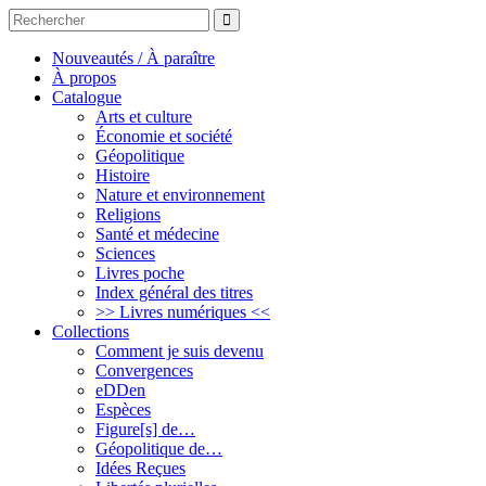
Rechercher
rechercher
un
livre,
Nouveautés / À paraître
un
À propos
auteur
Catalogue
Arts et culture
Économie et société
Géopolitique
Histoire
Nature et environnement
Religions
Santé et médecine
Sciences
Livres poche
Index général des titres
>> Livres numériques <<
Collections
Comment je suis devenu
Convergences
eDDen
Espèces
Figure[s] de…
Géopolitique de…
Idées Reçues