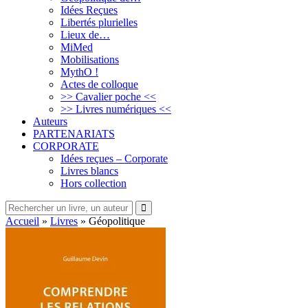
Idées Reçues
Libertés plurielles
Lieux de…
MiMed
Mobilisations
MythO !
Actes de colloque
>> Cavalier poche <<
>> Livres numériques <<
Auteurs
PARTENARIATS
CORPORATE
Idées reçues – Corporate
Livres blancs
Hors collection
Rechercher
rechercher
un
Accueil
»
Livres
»
Géopolitique
livre,
un
auteur