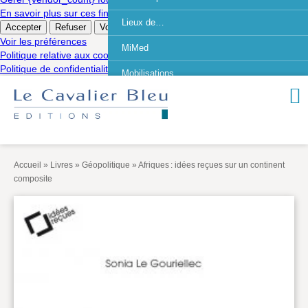
En savoir plus sur ces finalités
Lieux de…
Accepter
Refuser
Voir les préférences
Enregistrer les préférences
Voir les préférences
MiMed
Politique relative aux cookies
Politique de confidentialité
Mobilisations
MythO !
Actes de colloque
>> Cavalier poche <<
Accueil
»
Livres
»
Géopolitique
»
Afriques : idées reçues sur un continent
>> Livres numériques <<
composite
AUTEURS
PARTENARIATS
CORPORATE
Idées reçues – Corporate
Livres blancs