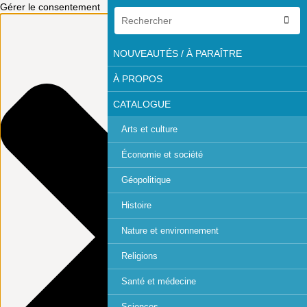
Gérer le consentement
NOUVEAUTÉS / À PARAÎTRE
À PROPOS
CATALOGUE
Arts et culture
Économie et société
Géopolitique
Histoire
Nature et environnement
Religions
Santé et médecine
Sciences