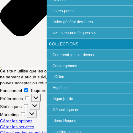
Livres poche
Index général des titres
>> Livres numériques <<
COLLECTIONS
Comment je suis devenu
Convergences
Ce site n'utilise que les cookies nécessaires à son fonctionnement. Ils
ne servent à aucun suivi, aucune statistique, aucune publicité. Vous
eDDen
pouvez accepter ou refuser ; votre choix est modifiable à tout moment.
Espèces
Fonctionnel
Toujours activé
Préférences
Figure[s] de…
Statistiques
Géopolitique de…
Marketing
Gérer les options
Idées Reçues
Gérer les services
Libertés plurielles
Gérer {vendor_count} fournisseurs