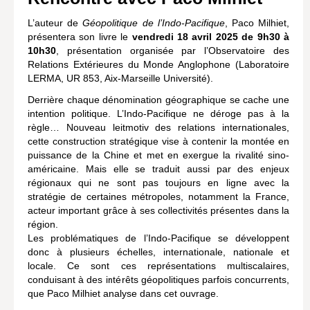
Lieux de…
L’auteur de
Géopolitique de l’Indo-Pacifique
, Paco Milhiet,
présentera son livre le
vendredi 18 avril 2025 de 9h30 à
MiMed
10h30
, présentation organisée par l’Observatoire des
Relations Extérieures du Monde Anglophone (Laboratoire
Mobilisations
LERMA, UR 853, Aix-Marseille Université).
MythO !
Derrière chaque dénomination géographique se cache une
intention politique. L’Indo-Pacifique ne déroge pas à la
Actes de colloque
règle… Nouveau leitmotiv des relations internationales,
cette construction stratégique vise à contenir la montée en
>> Cavalier poche <<
puissance de la Chine et met en exergue la rivalité sino-
américaine. Mais elle se traduit aussi par des enjeux
>> Livres numériques <<
régionaux qui ne sont pas toujours en ligne avec la
stratégie de certaines métropoles, notamment la France,
AUTEURS
acteur important grâce à ses collectivités présentes dans la
région.
PARTENARIATS
Les problématiques de l’Indo-Pacifique se développent
donc à plusieurs échelles, internationale, nationale et
CORPORATE
locale. Ce sont ces représentations multiscalaires,
Idées reçues – Corporate
conduisant à des intérêts géo­politiques parfois concurrents,
que Paco Milhiet analyse dans cet ouvrage.
Livres blancs