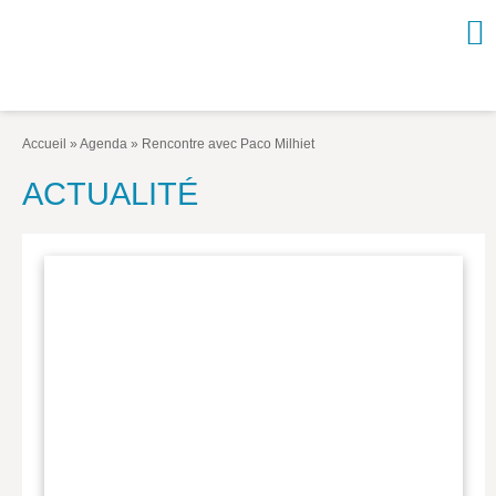
NOUVEAUTÉS / À PARAÎTRE
À PROPOS
Accueil
»
Agenda
»
Rencontre avec Paco Milhiet
CATALOGUE
ACTUALITÉ
Arts et culture
Économie et société
Géopolitique
Histoire
Nature et environnement
Religions
Santé et médecine
Sciences