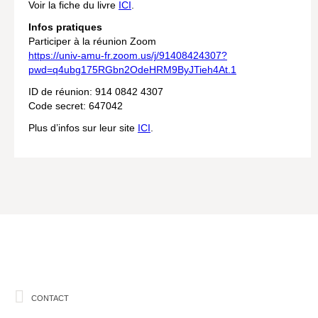
Voir la fiche du livre
ICI
.
Hors collection
Infos pratiques
Participer à la réunion Zoom
CONTACT
https://univ-amu-fr.zoom.us/j/91408424307?
pwd=q4ubg175RGbn2OdeHRM9ByJTieh4At.1
NEWSLETTER
ID de réunion: 914 0842 4307
POLITIQUE DE CONFIDENTIALITÉ
Code secret: 647042
MENTIONS LÉGALES
Plus d’infos sur leur site
ICI
.
POLITIQUE RELATIVE AUX COOKIES
CONTACT