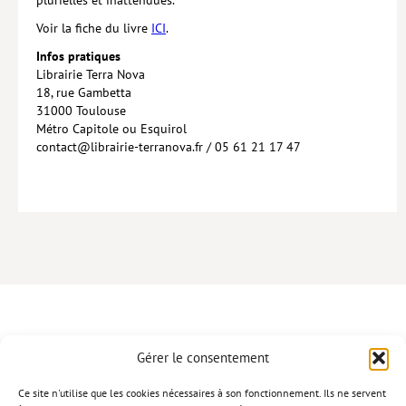
plurielles et inattendues.
Hors collection
Voir la fiche du livre
ICI
.
Infos pratiques
CONTACT
Librairie Terra Nova
18, rue Gambetta
NEWSLETTER
31000 Toulouse
POLITIQUE DE CONFIDENTIALITÉ
Métro Capitole ou Esquirol
contact@librairie-terranova.fr / 05 61 21 17 47
MENTIONS LÉGALES
POLITIQUE RELATIVE AUX COOKIES
Gérer le consentement
CONTACT
Ce site n'utilise que les cookies nécessaires à son fonctionnement. Ils ne servent