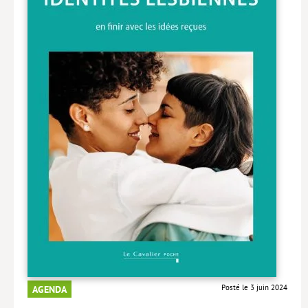
Livres poche
Index général des titres
>> Livres numériques <<
COLLECTIONS
Comment je suis devenu
Convergences
eDDen
Espèces
Figure[s] de…
Géopolitique de…
Idées Reçues
Posté le 3 juin 2024
AGENDA
Libertés plurielles