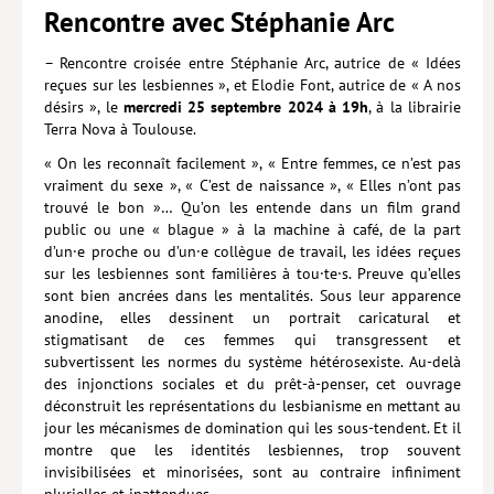
Rencontre avec Stéphanie Arc
Lieux de…
– Rencontre croisée entre Stéphanie Arc, autrice de « Idées
MiMed
reçues sur les lesbiennes », et Elodie Font, autrice de « A nos
désirs », le
mercredi 25 septembre 2024 à 19h
, à la librairie
Mobilisations
Terra Nova à Toulouse.
MythO !
« On les reconnaît facilement », « Entre femmes, ce n’est pas
vraiment du sexe », « C’est de naissance », « Elles n’ont pas
Actes de colloque
trouvé le bon »… Qu’on les entende dans un film grand
public ou une « blague » à la machine à café, de la part
>> Cavalier poche <<
d’un·e proche ou d’un·e collègue de travail, les idées reçues
sur les lesbiennes sont familières à tou·te·s. Preuve qu’elles
>> Livres numériques <<
sont bien ancrées dans les mentalités. Sous leur apparence
anodine, elles dessinent un portrait caricatural et
AUTEURS
stigmatisant de ces femmes qui transgressent et
PARTENARIATS
subvertissent les normes du système hétérosexiste. Au-delà
des injonctions sociales et du prêt-à-penser, cet ouvrage
CORPORATE
déconstruit les représentations du lesbianisme en mettant au
jour les mécanismes de domination qui les sous-tendent. Et il
Idées reçues – Corporate
montre que les identités lesbiennes, trop souvent
invisibilisées et minorisées, sont au contraire infiniment
Livres blancs