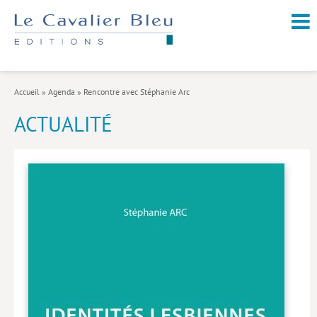
NOUVEAUTÉS / À PARAÎTRE
À PROPOS
Accueil
»
Agenda
»
Rencontre avec Stéphanie Arc
CATALOGUE
ACTUALITÉ
Arts et culture
Économie et société
Géopolitique
Histoire
Nature et environnement
Religions
Santé et médecine
Sciences