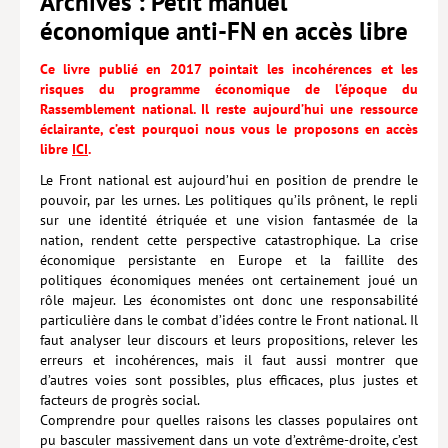
Archives : Petit manuel
économique anti-FN en accès libre
Lieux de…
Ce livre publié en 2017 pointait les incohérences et les
MiMed
risques du programme économique de l’époque du
Mobilisations
Rassemblement national. Il reste aujourd’hui une ressource
éclairante, c’est pourquoi nous vous le proposons en accès
MythO !
libre
ICI
.
Le Front national est aujourd’hui en position de prendre le
Actes de colloque
pouvoir, par les urnes. Les politiques qu’ils prônent, le repli
>> Cavalier poche <<
sur une identité étriquée et une vision fantasmée de la
nation, rendent cette perspective catastrophique. La crise
>> Livres numériques <<
économique persistante en Europe et la faillite des
politiques économiques menées ont certainement joué un
AUTEURS
rôle majeur. Les économistes ont donc une responsabilité
particulière dans le combat d’idées contre le Front national. Il
PARTENARIATS
faut analyser leur discours et leurs propositions, relever les
erreurs et incohérences, mais il faut aussi montrer que
CORPORATE
d’autres voies sont possibles, plus efficaces, plus justes et
facteurs de progrès social.
Idées reçues – Corporate
Comprendre pour quelles raisons les classes populaires ont
pu basculer massivement dans un vote d’extrême-droite, c’est
Livres blancs