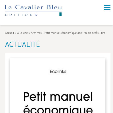
NOUVEAUTÉS / À PARAÎTRE
À PROPOS
Accueil
»
À la une
»
Archives : Petit manuel économique anti-FN en accès libre
CATALOGUE
ACTUALITÉ
Arts et culture
Économie et société
Géopolitique
Histoire
Nature et environnement
Religions
Santé et médecine
Sciences