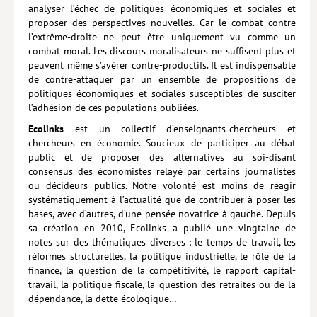
analyser l’échec de politiques économiques et sociales et
Hors collection
proposer des perspectives nouvelles. Car le combat contre
l’extrême-droite ne peut être uniquement vu comme un
CONTACT
combat moral. Les discours moralisateurs ne suffisent plus et
peuvent même s’avérer contre-productifs. Il est indispensable
NEWSLETTER
de contre-attaquer par un ensemble de propositions de
politiques économiques et sociales susceptibles de susciter
POLITIQUE DE CONFIDENTIALITÉ
l’adhésion de ces populations oubliées.
MENTIONS LÉGALES
Ecolinks
est un collectif d’enseignants-chercheurs et
chercheurs en économie. Soucieux de participer au débat
POLITIQUE RELATIVE AUX COOKIES
public et de proposer des alternatives au soi-disant
consensus des économistes relayé par certains journalistes
ou décideurs publics. Notre volonté est moins de réagir
systématiquement à l’actualité que de contribuer à poser les
bases, avec d’autres, d’une pensée novatrice à gauche. Depuis
sa création en 2010, Ecolinks a publié une vingtaine de
notes sur des thématiques diverses : le temps de travail, les
réformes structurelles, la politique industrielle, le rôle de la
finance, la question de la compétitivité, le rapport capital-
travail, la politique fiscale, la question des retraites ou de la
dépendance, la dette écologique…