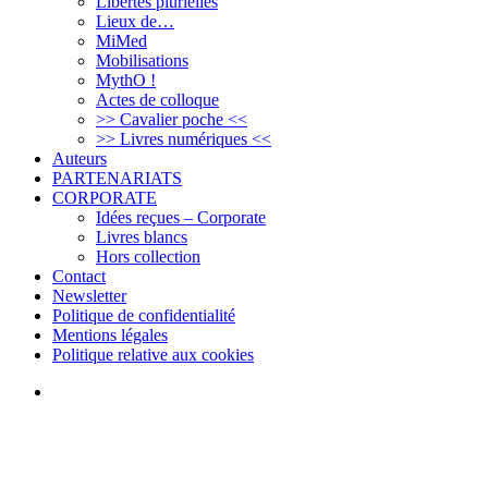
Libertés plurielles
Lieux de…
MiMed
Mobilisations
MythO !
Actes de colloque
>> Cavalier poche <<
>> Livres numériques <<
Auteurs
PARTENARIATS
CORPORATE
Idées reçues – Corporate
Livres blancs
Hors collection
Contact
Newsletter
Politique de confidentialité
Mentions légales
Politique relative aux cookies
Bluesky