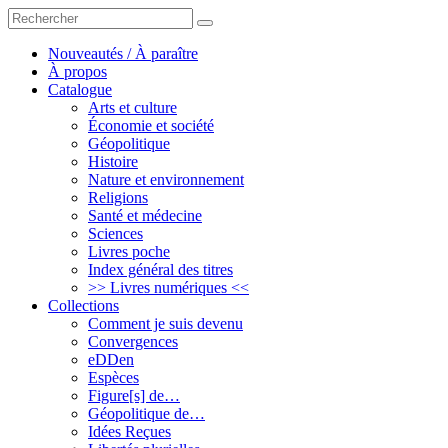
Rechercher
rechercher
un
livre,
Nouveautés / À paraître
un
À propos
auteur
Catalogue
Arts et culture
Économie et société
Géopolitique
Histoire
Nature et environnement
Religions
Santé et médecine
Sciences
Livres poche
Index général des titres
>> Livres numériques <<
Collections
Comment je suis devenu
Convergences
eDDen
Espèces
Figure[s] de…
Géopolitique de…
Idées Reçues