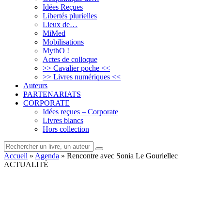
Idées Reçues
Libertés plurielles
Lieux de…
MiMed
Mobilisations
MythO !
Actes de colloque
>> Cavalier poche <<
>> Livres numériques <<
Auteurs
PARTENARIATS
CORPORATE
Idées reçues – Corporate
Livres blancs
Hors collection
Rechercher
rechercher
un
Accueil
»
Agenda
»
Rencontre avec Sonia Le Gouriellec
livre,
ACTUALITÉ
un
auteur