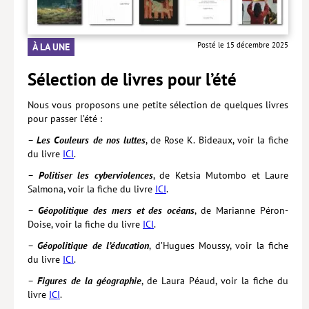
Livres poche
Posté le 15 décembre 2025
À LA UNE
Index général des titres
Sélection de livres pour l’été
>> Livres numériques <<
COLLECTIONS
Nous vous proposons une petite sélection de quelques livres
pour passer l’été :
Comment je suis devenu
–
Les Couleurs de nos luttes
, de Rose K. Bideaux, voir la fiche
Convergences
du livre
ICI
.
–
Politiser les cyberviolences
, de Ketsia Mutombo et Laure
eDDen
Salmona, voir la fiche du livre
ICI
.
Espèces
–
Géopolitique des mers et des océans
, de Marianne Péron-
Doise, voir la fiche du livre
ICI
.
Figure[s] de…
–
Géopolitique de l’éducation
, d’Hugues Moussy, voir la fiche
Géopolitique de…
du livre
ICI
.
Idées Reçues
–
Figures de la géographie
, de Laura Péaud, voir la fiche du
livre
ICI
.
Libertés plurielles