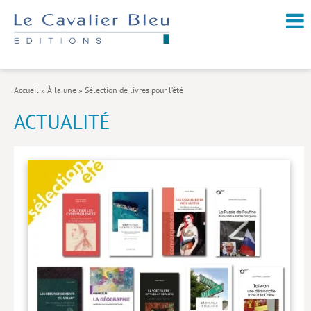
NOUVEAUTÉS / À PARAÎTRE
À PROPOS
Accueil
»
À la une
»
Sélection de livres pour l’été
CATALOGUE
ACTUALITÉ
Arts et culture
Économie et société
Géopolitique
Histoire
Nature et environnement
Religions
Santé et médecine
Sciences