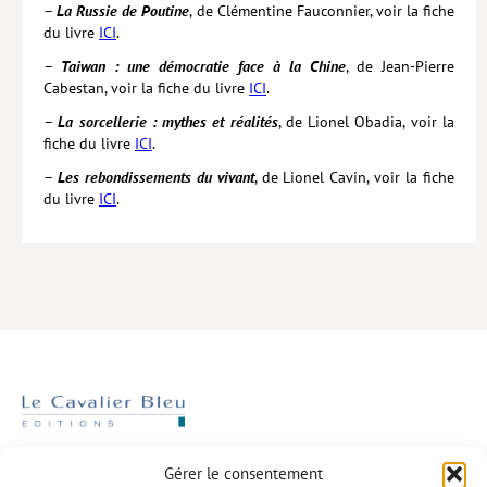
–
La Russie de Poutine
, de Clémentine Fauconnier, voir la fiche
du livre
ICI
.
Lieux de…
–
Taiwan : une démocratie face à la Chine
, de Jean-Pierre
MiMed
Cabestan, voir la fiche du livre
ICI
.
Mobilisations
–
La sorcellerie : mythes et réalités
, de Lionel Obadia, voir la
fiche du livre
ICI
.
MythO !
–
Les rebondissements du vivant
, de Lionel Cavin, voir la fiche
Actes de colloque
du livre
ICI
.
>> Cavalier poche <<
>> Livres numériques <<
AUTEURS
PARTENARIATS
CORPORATE
Idées reçues – Corporate
CONTACT
Gérer le consentement
Livres blancs