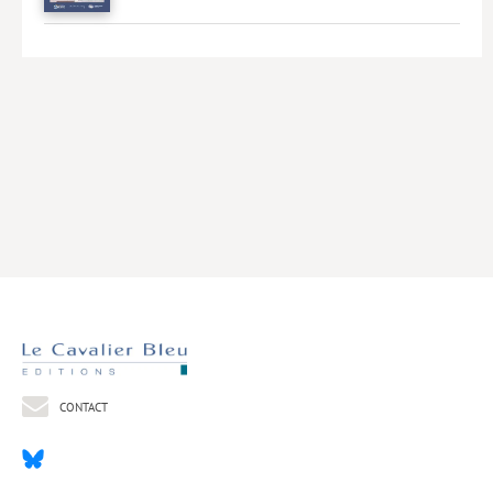
Livres poche
Index général des titres
>> Livres numériques <<
COLLECTIONS
Comment je suis devenu
Convergences
eDDen
Espèces
Figure[s] de…
Géopolitique de…
CONTACT
Idées Reçues
Libertés plurielles