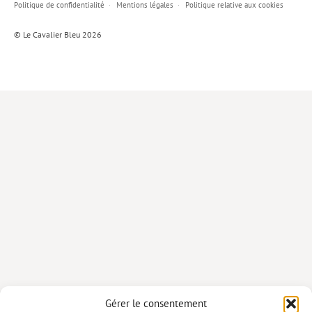
Politique de confidentialité
Mentions légales
Politique relative aux cookies
Lieux de…
© Le Cavalier Bleu 2026
MiMed
Mobilisations
MythO !
Actes de colloque
>> Cavalier poche <<
>> Livres numériques <<
AUTEURS
PARTENARIATS
CORPORATE
Idées reçues – Corporate
Gérer le consentement
Livres blancs