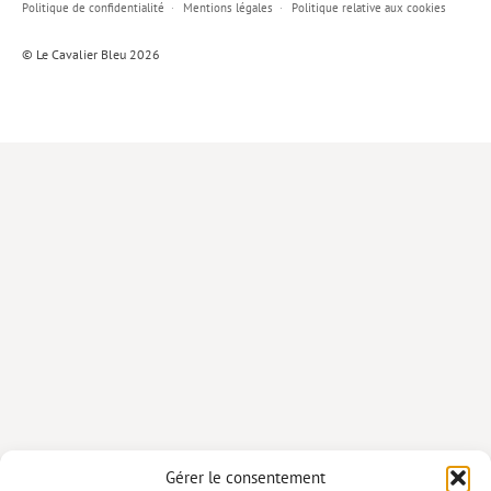
Politique de confidentialité
Mentions légales
Politique relative aux cookies
Lieux de…
© Le Cavalier Bleu 2026
MiMed
Mobilisations
MythO !
Actes de colloque
>> Cavalier poche <<
>> Livres numériques <<
AUTEURS
PARTENARIATS
CORPORATE
Idées reçues – Corporate
Gérer le consentement
Livres blancs