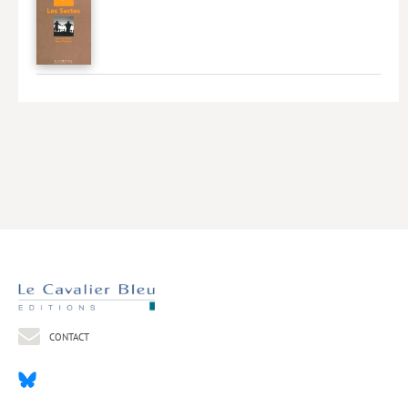
Livres poche
Index général des titres
>> Livres numériques <<
COLLECTIONS
Comment je suis devenu
Convergences
eDDen
Espèces
Figure[s] de…
Géopolitique de…
CONTACT
Idées Reçues
Libertés plurielles