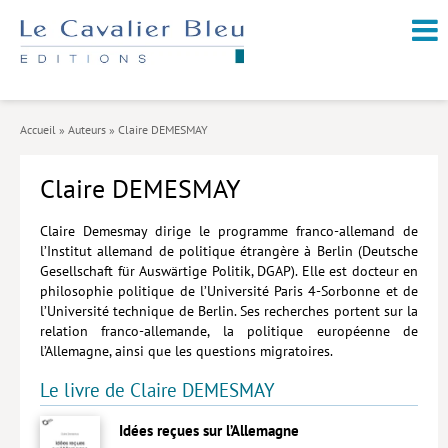
NOUVEAUTÉS / À PARAÎTRE
À PROPOS
Accueil
»
Auteurs
»
Claire DEMESMAY
CATALOGUE
Claire DEMESMAY
Arts et culture
Économie et société
Claire Demesmay dirige le programme franco-allemand de
l’Institut allemand de politique étrangère à Berlin (Deutsche
Géopolitique
Gesellschaft für Auswärtige Politik, DGAP). Elle est docteur en
philosophie politique de l’Université Paris 4-Sorbonne et de
Histoire
l’Université technique de Berlin. Ses recherches portent sur la
relation franco-allemande, la politique européenne de
Nature et environnement
l’Allemagne, ainsi que les questions migratoires.
Religions
Le livre de Claire DEMESMAY
Santé et médecine
Idées reçues sur l’Allemagne
Sciences