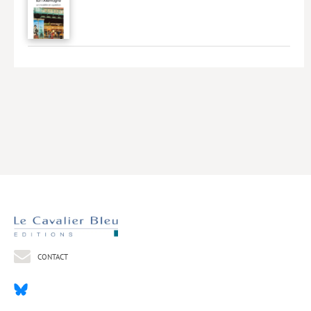
Livres poche
Index général des titres
>> Livres numériques <<
COLLECTIONS
Comment je suis devenu
Convergences
eDDen
Espèces
Figure[s] de…
Géopolitique de…
CONTACT
Idées Reçues
Libertés plurielles