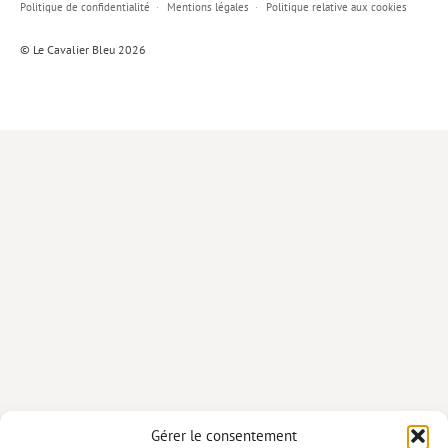
Politique de confidentialité
Mentions légales
Politique relative aux cookies
Lieux de…
© Le Cavalier Bleu 2026
MiMed
Mobilisations
MythO !
Actes de colloque
>> Cavalier poche <<
>> Livres numériques <<
AUTEURS
PARTENARIATS
CORPORATE
Idées reçues – Corporate
Gérer le consentement
Livres blancs