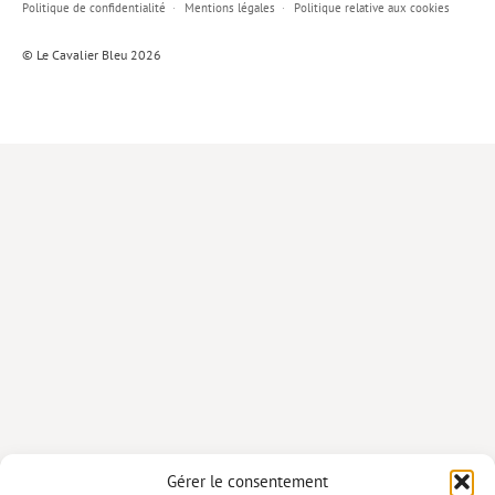
Politique de confidentialité
Mentions légales
Politique relative aux cookies
Lieux de…
© Le Cavalier Bleu 2026
MiMed
Mobilisations
MythO !
Actes de colloque
>> Cavalier poche <<
>> Livres numériques <<
AUTEURS
PARTENARIATS
CORPORATE
Idées reçues – Corporate
Gérer le consentement
Livres blancs