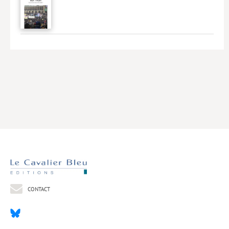
Livres poche
Index général des titres
>> Livres numériques <<
COLLECTIONS
Comment je suis devenu
Convergences
eDDen
Espèces
Figure[s] de…
Géopolitique de…
CONTACT
Idées Reçues
Libertés plurielles