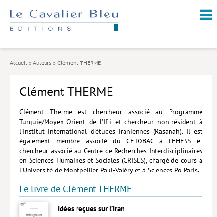
NOUVEAUTÉS / À PARAÎTRE
À PROPOS
Accueil
»
Auteurs
»
Clément THERME
CATALOGUE
Clément THERME
Arts et culture
Économie et société
Clément Therme est chercheur associé au Programme
Turquie/Moyen-Orient de l’Ifri et chercheur non-résident à
Géopolitique
l’Institut international d’études iraniennes (Rasanah). Il est
également membre associé du CETOBAC à l’EHESS et
Histoire
chercheur associé au Centre de Recherches Interdisciplinaires
en Sciences Humaines et Sociales (CRISES), chargé de cours à
Nature et environnement
l’Université de Montpellier Paul-Valéry et à Sciences Po Paris.
Religions
Le livre de Clément THERME
Santé et médecine
Idées reçues sur l’Iran
Sciences