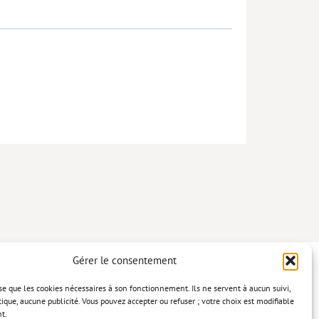
Gérer le consentement
lise que les cookies nécessaires à son fonctionnement. Ils ne servent à aucun suivi,
tique, aucune publicité. Vous pouvez accepter ou refuser ; votre choix est modifiable
t.
confidentialité
Mentions légales
Politique relative aux cookies