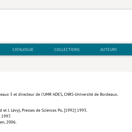
CATALOGUE
COLLECTIONS
AUTEURS
ordeaux 3 et directeur de l’UMR ADES, CNRS-Université de Bordeaux.
 et J. Lévy), Presses de Sciences Po, [1992] 1993.
 1997.
uen, 2006.