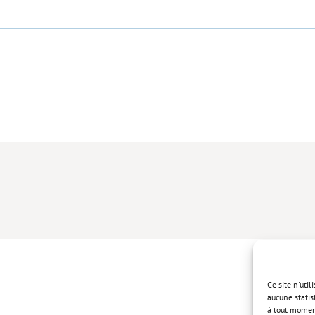
Ce site n'uti
aucune statis
à tout momen
Politique de 