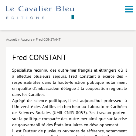
NOUVEAUTÉS / À PARAÎTRE
À PROPOS
Accueil
»
Auteurs
»
Fred CONSTANT
CATALOGUE
Fred CONSTANT
Arts et culture
Économie et société
Spécialiste reconnu des outre-mer français et étrangers où il
a effectué plusieurs séjours, Fred Constant a exercé des ­
Géopolitique
responsabilités dans la haute-fonction publique notamment
en qualité d’ambassadeur délégué à la coopération régionale
Histoire
dans les Caraïbes.
Agrégé de science politique, il est aujourd’hui professeur à
Nature et environnement
l’Université des Antilles et chercheur au Laboratoire ­Caribéen
de Sciences Sociales (UMR CNRS 8053). Ses travaux portent
Religions
sur la politique comparée des outre-mer ainsi que sur la crise
de gouvernabilité des États insulaires en développement.
Santé et médecine
Il est l’auteur de plusieurs ouvrages de référence, notamment
Sciences