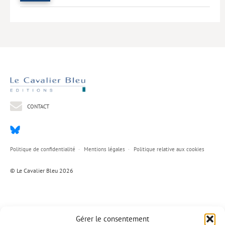
Lieux de…
MiMed
Mobilisations
MythO !
Actes de colloque
CONTACT
>> Cavalier poche <<
>> Livres numériques <<
AUTEURS
Politique de confidentialité
Mentions légales
Politique relative aux cookies
PARTENARIATS
© Le Cavalier Bleu 2026
CORPORATE
Idées reçues – Corporate
Gérer le consentement
Livres blancs