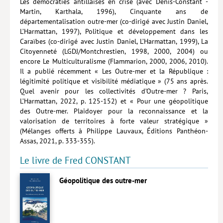
Les démocraties antillaises en crise (avec Denis-Constant ­
Martin, Karthala, 1996), Cinquante ans de
Livres poche
départementalisation outre-mer (co-dirigé avec Justin Daniel,
L’Harmattan, 1997), Politique et développement dans les
Index général des titres
Caraïbes (co-­dirigé avec Justin Daniel, L’Harmattan, 1999), La
Citoyenneté (LGDJ/Montchrestien, 1998, 2000, 2004) ou
>> Livres numériques <<
encore Le Multiculturalisme (Flammarion, 2000, 2006, 2010).
Il a publié récemment « Les Outre-mer et la République :
COLLECTIONS
légitimité politique et visibilité médiatique » (75 ans après.
Quel avenir pour les collectivités d’Outre-mer ? Paris,
Comment je suis devenu
L’Harmattan, 2022, p. 125-152) et « Pour une géopolitique
Convergences
des Outre-mer. Plaidoyer pour la reconnaissance et la
valorisation de territoires à forte valeur stratégique »
eDDen
(Mélanges offerts à Philippe Lauvaux, Éditions Panthéon-
Assas, 2021, p. 333-355).
Espèces
Le livre de Fred CONSTANT
Figure[s] de…
Géopolitique des outre-mer
Géopolitique de…
Idées Reçues
Libertés plurielles