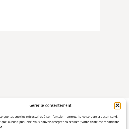
Gérer le consentement
lise que les cookies nécessaires à son fonctionnement. Ils ne servent à aucun suivi,
tique, aucune publicité. Vous pouvez accepter ou refuser ; votre choix est modifiable
t.
confidentialité
Mentions légales
Politique relative aux cookies