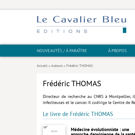
NOUVEAUTÉS / À PARAÎTRE
À PROPOS
Accueil
»
Auteurs
»
Frédéric THOMAS
Frédéric THOMAS
Directeur de recherche au CNRS à Montpellier, il 
infectieuses et le cancer. Il codirige le Centre de 
Le livre de Frédéric THOMAS
Médecine évolutionniste : une
approche darwinienne de la sant