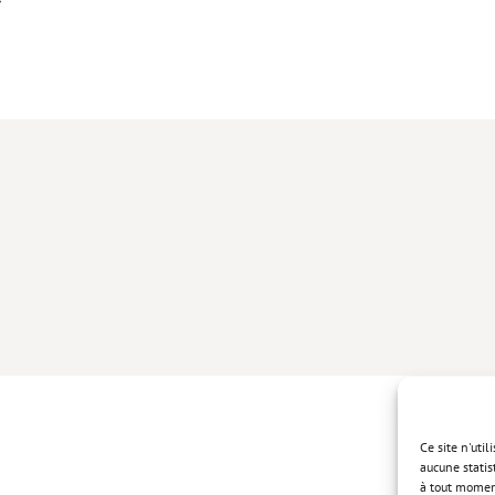
Ce site n'uti
aucune statis
à tout momen
Politique de 