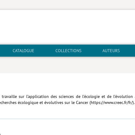
CATALOGUE
COLLECTIONS
AUTEURS
travaille sur l’application des sciences de l’écologie et de l’évolutio
Recherches écologique et évolutives sur le Cancer (https://www.creec.fr/fr/).
é