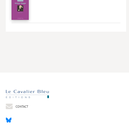
Livres poche
Index général des titres
>> Livres numériques <<
COLLECTIONS
Comment je suis devenu
Convergences
eDDen
Espèces
Figure[s] de…
Géopolitique de…
CONTACT
Idées Reçues
Libertés plurielles