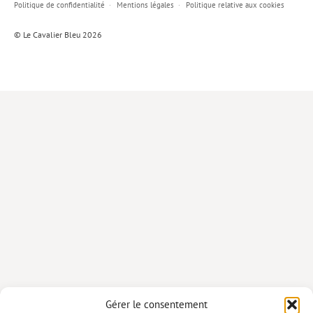
Politique de confidentialité
Mentions légales
Politique relative aux cookies
Lieux de…
© Le Cavalier Bleu 2026
MiMed
Mobilisations
MythO !
Actes de colloque
>> Cavalier poche <<
>> Livres numériques <<
AUTEURS
PARTENARIATS
CORPORATE
Idées reçues – Corporate
Gérer le consentement
Livres blancs