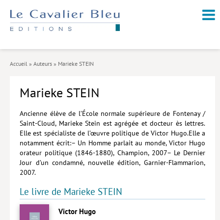
NOUVEAUTÉS / À PARAÎTRE
À PROPOS
Accueil
»
Auteurs
»
Marieke STEIN
CATALOGUE
Marieke STEIN
Arts et culture
Économie et société
Ancienne élève de l’École normale supérieure de Fontenay /
Saint-Cloud, Marieke Stein est agrégée et docteur ès lettres.
Géopolitique
Elle est spécialiste de l’œuvre politique de Victor Hugo.Elle a
notamment écrit:– Un Homme parlait au monde, Victor Hugo
Histoire
orateur politique (1846-1880), Champion, 2007– Le Dernier
Jour d’un condamné, nouvelle édition, Garnier-Flammarion,
Nature et environnement
2007.
Religions
Le livre de Marieke STEIN
Santé et médecine
Victor Hugo
Sciences