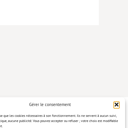
Gérer le consentement
lise que les cookies nécessaires à son fonctionnement. Ils ne servent à aucun suivi,
tique, aucune publicité. Vous pouvez accepter ou refuser ; votre choix est modifiable
t.
confidentialité
Mentions légales
Politique relative aux cookies