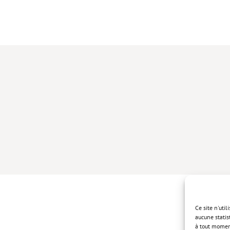
Ce site n'uti
aucune statis
à tout momen
Politique de 