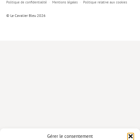
Politique de confidentialité
Mentions légales
Politique relative aux cookies
Lieux de…
© Le Cavalier Bleu 2026
MiMed
Mobilisations
MythO !
Actes de colloque
>> Cavalier poche <<
>> Livres numériques <<
AUTEURS
PARTENARIATS
CORPORATE
Idées reçues – Corporate
Gérer le consentement
Livres blancs