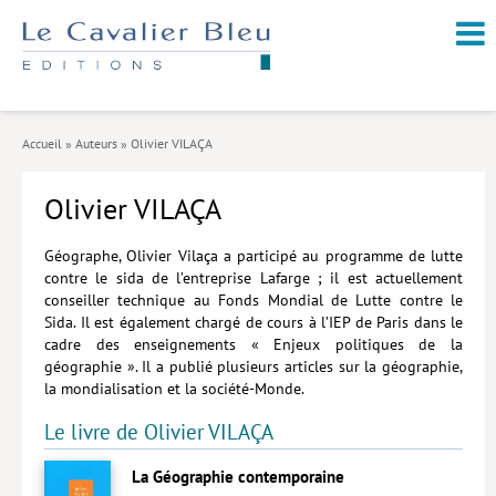
NOUVEAUTÉS / À PARAÎTRE
À PROPOS
Accueil
»
Auteurs
»
Olivier VILAÇA
CATALOGUE
Olivier VILAÇA
Arts et culture
Économie et société
Géographe, Olivier Vilaça a participé au programme de lutte
contre le sida de l’entreprise Lafarge ; il est actuellement
Géopolitique
conseiller technique au Fonds Mondial de Lutte contre le
Sida. Il est également chargé de cours à l’IEP de Paris dans le
Histoire
cadre des enseignements « Enjeux politiques de la
géographie ». Il a publié plusieurs articles sur la géographie,
Nature et environnement
la mondialisation et la société-Monde.
Religions
Le livre de Olivier VILAÇA
Santé et médecine
La Géographie contemporaine
Sciences