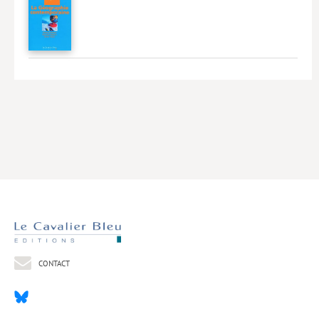
Livres poche
Index général des titres
>> Livres numériques <<
COLLECTIONS
Comment je suis devenu
Convergences
eDDen
Espèces
Figure[s] de…
Géopolitique de…
CONTACT
Idées Reçues
Libertés plurielles