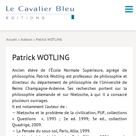
NOUVEAUTÉS / À PARAÎTRE
À PROPOS
Accueil
»
Auteurs
»
Patrick WOTLING
CATALOGUE
Patrick WOTLING
Arts et culture
Économie et société
Ancien élève de l’École Normale Supérieure, agrégé de
philosophie, Patrick Wotling est professeur de philosophie et
Géopolitique
directeur du département de philosophie de l’Université de
Reims Champagne-Ardenne. Ses recherches portent sur la
Histoire
philosophie allemande et sur Nietzsche, à qui il a consacré
plusieurs ouvrages.
Nature et environnement
Il est notamment l’auteur de :
— Nietzsche et le problème de la civilication, PUF, collections
Religions
« Questions », 1995 ; 2e ed. 1999; 3e ed., collection
Quadrige, 2009.
Santé et médecine
— La Pensée du sous-sol, Paris, Allia, 1999.
Sciences