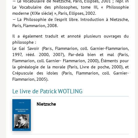
— Le Vocabulaire de Nietzsche, Paris, Ellipses, 2001 ; repr. in
Le Vocabulaire des philosophes, tome III, « Philosophie
Livres poche
moderne (XIXe siècle) », Paris, Ellipses, 2002.
— La Philosophie de l’esprit libre. Introduction à Nietzsche,
Index général des titres
Paris, Flammarion, 2008.
>> Livres numériques <<
Il a également traduit et annoté plusieurs ouvrages du
philosophe :
COLLECTIONS
Le Gai Savoir (Paris, Flammarion, coll. Garnier-Flammarion,
1997, rééd. 2000, 2007), Par-delà bien et mal (Paris,
Comment je suis devenu
Flammarion, coll. Garnier- Flammarion, 2000), Éléments pour
la généalogie de la morale (Paris, Livre de poche, 2000), et
Convergences
Crépuscule des idoles (Paris, Flammarion, coll. Garnier-
Flammarion, 2005).
eDDen
Le livre de Patrick WOTLING
Espèces
Figure[s] de…
Nietzsche
Géopolitique de…
Idées Reçues
Libertés plurielles