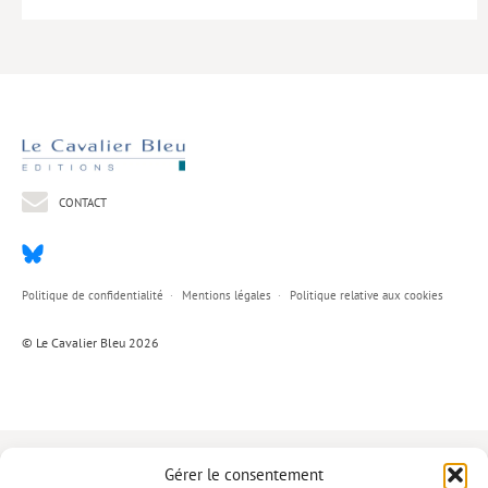
Lieux de…
MiMed
Mobilisations
MythO !
Actes de colloque
CONTACT
>> Cavalier poche <<
>> Livres numériques <<
Politique de confidentialité
Mentions légales
Politique relative aux cookies
AUTEURS
© Le Cavalier Bleu 2026
PARTENARIATS
CORPORATE
Idées reçues – Corporate
Gérer le consentement
Livres blancs