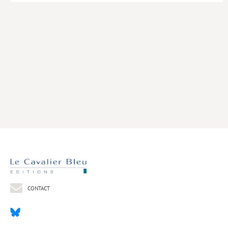
Livres poche
Index général des titres
>> Livres numériques <<
COLLECTIONS
Comment je suis devenu
Convergences
eDDen
Espèces
Figure[s] de…
Géopolitique de…
CONTACT
Idées Reçues
Libertés plurielles