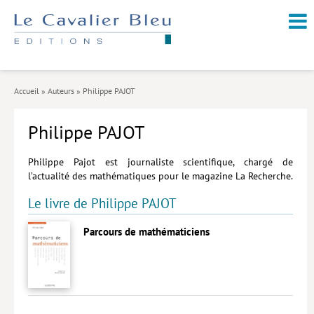
NOUVEAUTÉS / À PARAÎTRE
À PROPOS
Accueil
»
Auteurs
»
Philippe PAJOT
CATALOGUE
Philippe PAJOT
Arts et culture
Économie et société
Philippe Pajot est journaliste scientifique, chargé de
l’actualité des mathématiques pour le magazine La Recherche.
Géopolitique
Le livre de Philippe PAJOT
Histoire
Parcours de mathématiciens
Nature et environnement
Religions
Santé et médecine
Sciences