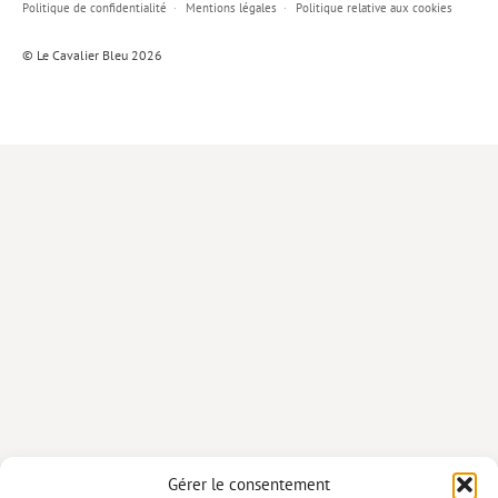
Politique de confidentialité
Mentions légales
Politique relative aux cookies
Lieux de…
© Le Cavalier Bleu 2026
MiMed
Mobilisations
MythO !
Actes de colloque
>> Cavalier poche <<
>> Livres numériques <<
AUTEURS
PARTENARIATS
CORPORATE
Idées reçues – Corporate
Gérer le consentement
Livres blancs