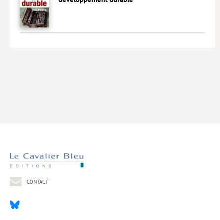
Livres poche
Index général des titres
>> Livres numériques <<
COLLECTIONS
Comment je suis devenu
Convergences
eDDen
Espèces
Figure[s] de…
Géopolitique de…
CONTACT
Idées Reçues
Libertés plurielles