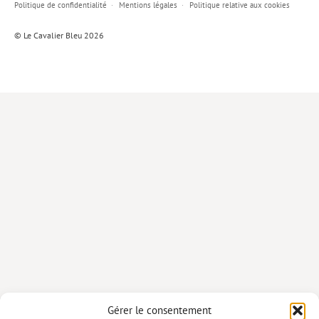
Politique de confidentialité
Mentions légales
Politique relative aux cookies
Lieux de…
© Le Cavalier Bleu 2026
MiMed
Mobilisations
MythO !
Actes de colloque
>> Cavalier poche <<
>> Livres numériques <<
AUTEURS
PARTENARIATS
CORPORATE
Idées reçues – Corporate
Gérer le consentement
Livres blancs