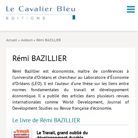
NOUVEAUTÉS / À PARAÎTRE
À PROPOS
Accueil
»
Auteurs
»
Rémi BAZILLIER
CATALOGUE
Rémi BAZILLIER
Arts et culture
Économie et société
Rémi Bazillier est économiste, maître de conférences à
l’université d’Orléans et chercheur au Laboratoire d’Économie
Géopolitique
d’Orléans (LEO). Il est l’auteur d’une thèse sur les liens entre
normes fondamentales du travail et développement
Histoire
économique. Il a publié des articles dans plusieurs revues
internationales comme World Development, Journal of
Nature et environnement
Development Studies ou Revue française d’économie.
Religions
Le livre de Rémi BAZILLIER
Santé et médecine
Le Travail, grand oublié du
développement durable
Sciences