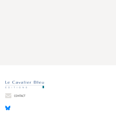
Livres poche
Index général des titres
>> Livres numériques <<
COLLECTIONS
Comment je suis devenu
Convergences
eDDen
Espèces
Figure[s] de…
Géopolitique de…
CONTACT
Idées Reçues
Libertés plurielles