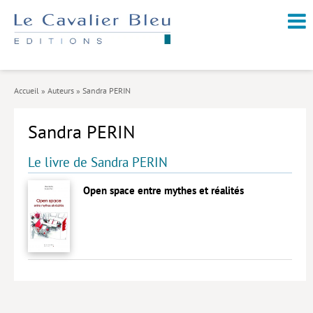
NOUVEAUTÉS / À PARAÎTRE
À PROPOS
Accueil
»
Auteurs
»
Sandra PERIN
CATALOGUE
Sandra PERIN
Arts et culture
Économie et société
Le livre de Sandra PERIN
Géopolitique
Open space entre mythes et réalités
Histoire
Nature et environnement
Religions
Santé et médecine
Sciences