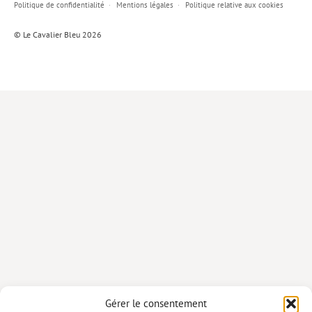
Politique de confidentialité
Mentions légales
Politique relative aux cookies
Lieux de…
© Le Cavalier Bleu 2026
MiMed
Mobilisations
MythO !
Actes de colloque
>> Cavalier poche <<
>> Livres numériques <<
AUTEURS
PARTENARIATS
CORPORATE
Idées reçues – Corporate
Gérer le consentement
Livres blancs