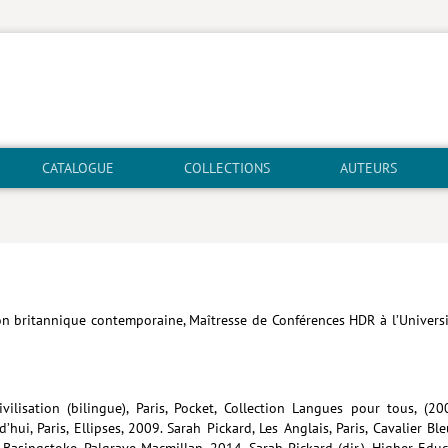
CATALOGUE
COLLECTIONS
AUTEURS
tion britannique contemporaine, Maîtresse de Conférences HDR à l’Univer
Civilisation (bilingue), Paris, Pocket, Collection Langues pour tous, (
, Paris, Ellipses, 2009. Sarah Pickard, Les Anglais, Paris, Cavalier Bleu
. Basingstoke, Palgrave Macmillan, 2014. Sarah Pickard (dir.). Higher Ed