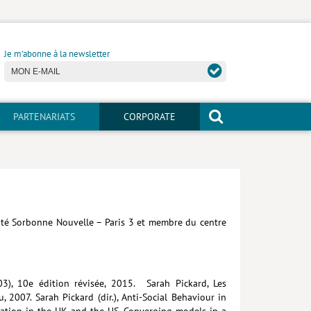
Je m'abonne à la newsletter
PARTENARIATS
CORPORATE
sité Sorbonne Nouvelle – Paris 3 et membre du centre
2003), 10e édition révisée, 2015. Sarah Pickard, Les
, 2007. Sarah Pickard (dir.), Anti-Social Behaviour in
ucation in the UK and the US. Converging models in a