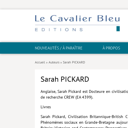
NOUVEAUTÉS / À PARAÎTRE
À PROPOS
Accueil
»
Auteurs
»
Sarah PICKARD
Sarah PICKARD
Anglaise, Sarah Pickard est Docteure en civilisa
de recherche CREW (EA 4399).
Livres
Sarah Pickard, Civilisation Britannique-British 
Phénomènes sociaux en Grande-Bretagne aujourd’hui
Britain: Victorian and Contemporary Perspectives