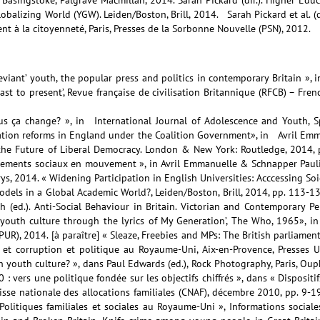
obalizing World (YGW). Leiden/Boston, Brill, 2014. Sarah Pickard et al. (
nt à la citoyenneté, Paris, Presses de la Sorbonne Nouvelle (PSN), 2012.
viant’ youth, the popular press and politics in contemporary Britain », i
st to present’, Revue française de civilisation Britannique (RFCB) – Frenc
us ça change? », in International Journal of Adolescence and Youth, Sp
ation reforms in England under the Coalition Government», in Avril Emma
 the Future of Liberal Democracy. London & New York: Routledge, 2014,
uvements sociaux en mouvement », in Avril Emmanuelle & Schnapper Pauli
ys, 2014. « Widening Participation in English Universities: Acccessing Soic
dels in a Global Academic World?, Leiden/Boston, Brill, 2014, pp. 113-13
ah (ed.). Anti-Social Behaviour in Britain. Victorian and Contemporary Pe
youth culture through the lyrics of My Generation’, The Who, 1965», in
(PUR), 2014. [à paraître] « Sleaze, Freebies and MPs: The British parliam
e et corruption et politique au Royaume-Uni, Aix-en-Provence, Presses 
sh youth culture? », dans Paul Edwards (ed.), Rock Photography, Paris, Ou
: vers une politique fondée sur les objectifs chiffrés », dans « Dispositi
 Caisse nationale des allocations familiales (CNAF), décembre 2010, pp. 9
Politiques familiales et sociales au Royaume-Uni », Informations sociales