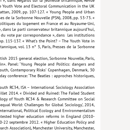
n », dans Regards sur la jeunesse britannique, Revue
The Youth Vote and Electoral Communication in the UK
mattan, 2009, pp. 107-127. « Young People and Urban
esses de la Sorbonne Nouvelle (PSN), 2008, pp. 53-73. «
 politiques du logement en France et au Royaume-Uni,
», dans Le parti conservateur britannique aujourd’hui,
on du vote par correspondance », dans Les institutions
p. 115-137. « What’s the Point? – The Youth Vote in
tannique, vol. 13 n° 3, Paris, Presses de la Sorbonne
tish 2015 general election, Sorbonne Nouvelle, Paris,
in». Panel: ‘Young People and Politics: dangers and
y Youth, Contemporary Risks’ Copenhagen, Denmark, 30
day conference: ‘The Beatles : approches historiques,
outh RC34, ISA – International Sociology Association
illet 2014. « Divided and Ruined: The Failed Student
iology of Youth RC34 & Research Committee on Social
equal World: Challenges for Global Sociology’, 2014,
nternational, Political Ecology and Environmentalism
ontested higher education reforms in England (2010-
 20-22 septembre 2012. « Higher Education Policy and
arch Association), Manchester University, Manchester,