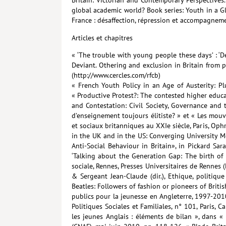
global academic world? Book series: Youth in a Gl
France : désaffection, répression et accompagneme
Articles et chapitres
« ‘The trouble with young people these days’ : ‘De
Deviant. Othering and exclusion in Britain from pa
(http://www.cercles.com/rfcb)
« French Youth Policy in an Age of Austerity: Pl
« Productive Protest?: The contested higher educ
and Contestation: Civil Society, Governance and
d’enseignement toujours élitiste? » et « Les mo
et sociaux britanniques au XXIe siècle, Paris, Ophr
in the UK and in the US: Converging University Mo
Anti-Social Behaviour in Britain», in Pickard Sar
‘Talking about the Generation Gap: The birth of 
sociale, Rennes, Presses Universitaires de Rennes 
& Sergeant Jean-Claude (dir.), Ethique, politiqu
Beatles: Followers of fashion or pioneers of Briti
publics pour la jeunesse en Angleterre, 1997-2010 
Politiques Sociales et Familiales, n° 101, Paris,
les jeunes Anglais : éléments de bilan », dans « 