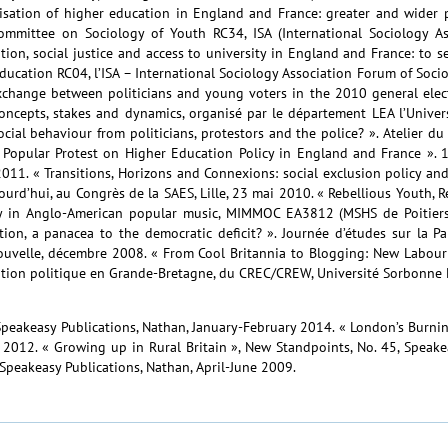
sation of higher education in England and France: greater and wider 
ommittee on Sociology of Youth RC34, ISA (International Sociology As
ion, social justice and access to university in England and France: to se
cation RC04, l’ISA – International Sociology Association Forum of Sociol
change between politicians and young voters in the 2010 general electi
oncepts, stakes and dynamics, organisé par le département LEA l’Univer
cial behaviour from politicians, protestors and the police? ». Atelier du
y? Popular Protest on Higher Education Policy in England and France ». 
011. « Transitions, Horizons and Connexions: social exclusion policy and
urd’hui, au Congrès de la SAES, Lille, 23 mai 2010. « Rebellious Youth, R
y in Anglo-American popular music, MIMMOC EA3812 (MSHS de Poitiers),
on, a panacea to the democratic deficit? ». Journée d’études sur la Pa
ouvelle, décembre 2008. « From Cool Britannia to Blogging: New Labou
tion politique en Grande-Bretagne, du CREC/CREW, Université Sorbonne N
peakeasy Publications, Nathan, January-February 2014. « London’s Burnin
 2012. « Growing up in Rural Britain », New Standpoints, No. 45, Speak
 Speakeasy Publications, Nathan, April-June 2009.