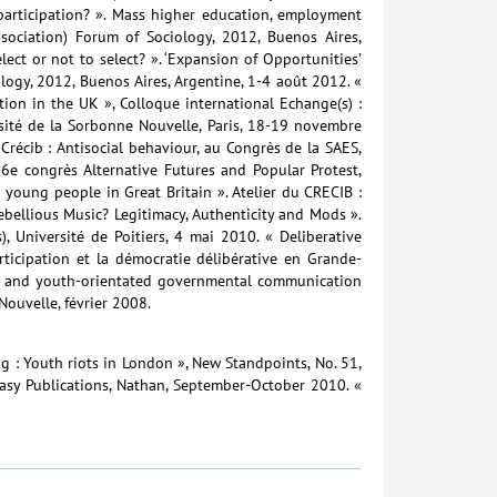
participation? ». Mass higher education, employment
sociation) Forum of Sociology, 2012, Buenos Aires,
lect or not to select? ». ‘Expansion of Opportunities’
ogy, 2012, Buenos Aires, Argentine, 1-4 août 2012. «
on in the UK », Colloque international Echange(s) :
sité de la Sorbonne Nouvelle, Paris, 18-19 novembre
 Crécib : Antisocial behaviour, au Congrès de la SAES,
16e congrès Alternative Futures and Popular Protest,
 young people in Great Britain ». Atelier du CRECIB :
ebellious Music? Legitimacy, Authenticity and Mods ».
 Université de Poitiers, 4 mai 2010. « Deliberative
rticipation et la démocratie délibérative en Grande-
r and youth-orientated governmental communication
ouvelle, février 2008.
g : Youth riots in London », New Standpoints, No. 51,
easy Publications, Nathan, September-October 2010. «