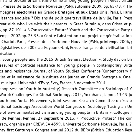
ain and Broken Britain. Knife crime among young people in Great Britai
° 3, Presses de la Sorbonne Nouvelle (PSN), automne 2009, pp. 65-78. « 
mpagnes électorales en Grande-Bretagne et aux Etats-Unis, Paris, L’Har
ssance anglaise ? Dix ans de politique travailliste de la ville, Paris, Pr
ar-olds who live with their parents in Great Britain », dans Crises et
8, pp. 87-101. « A Conservative Future? Youth and the Conservative Party 
ntemps 2007, pp. 75-95. « Contre l’abstention : un projet de généralisati
arlot, Paris, Presses de la Sorbonne Nouvelle (PSN), printemps 2006, p
égislatives de 2005 au Royaume-Uni, Revue française de civilisation bri
ications
 young people and the 2015 British General Election ». Study day on Bri
sures of political resistance for young people in contemporary Brita
tics and resistance. Journal of Youth Studies Conference, ‘Contemporar
les et la naissance de la culture des jeunes en Grande-Bretagne ». One 
musique, Université d’Evry, Evry, France, 6 novembre 2014.
kshop session ‘Youth in Austerity’, Research Committee on Sociology of Y
World: Challenges for Global Sociology’, 2014, Yokohama, Japon, 13-19 ju
Youth and Social Movements’, Joint session: Research Committee on Soc
tional Sociology Association World Congress of Sociology, ‘Facing an Un
e of environmental activism among young people in Britain ». Colloque i
té de Rennes, Rennes, 27 septembre 2013. « Productive Protest? The c
racy, organisé par CREW, EA 4399, Université Sorbonne Nouvelle, Paris,
ty-first Century) ». Congres annuel 2012 du BERA (British Education Rese