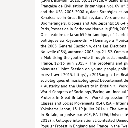
(CNAF), mai-juin 2010, pp. 118-126. « Blade Brit
Française de Civilisation Britannique, vol. XV n
and the USA, 2005-2008 », dans Stratégies et ca
Renaissance in Great Britain », dans Vers une renai
Boomerangers, Kippers and Adultescents: 18-34 ye
Paris, Presses de la Sorbonne Nouvelle (PSN), 200
Observatoire de la société britannique, n° 4, pri
politiques au Royaume-Uni – Hommage à Monica Ch
the 2005 General Election », dans Les Elections l
Nouvelle (PSN), automne 2005, pp. 21-32. Commun
« Mobilising the youth vote through social media:
France, 12-13 juin 2015.« The problems and plea
pleasures ‘ Joint Session on young people, poli
mars-1 avril 2015. http://jysc2015.org « Les Beat
sociologiques et musicologiques’, Département de 
« Austerity and the University in Britain ». Wor
World Congress of Sociology, ‘Facing an Unequal 
Protests In Great Britain ». Workshop session ‘
Classes and Social Movements RC47, ISA – Interna
Yokohama, Japon, 13-19 juillet 2014. « The Natur
in Britain, organisé par ACE, EA 1796, Universi
2012) ». Colloque international, Contested Democ
Popular Protest in England and France in the Twen