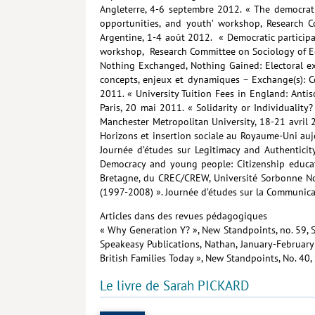
Angleterre, 4-6 septembre 2012. « The democrati
opportunities, and youth’ workshop, Research C
Argentine, 1-4 août 2012. « Democratic participat
workshop, Research Committee on Sociology of Edu
Nothing Exchanged, Nothing Gained: Electoral ex
concepts, enjeux et dynamiques – Exchange(s): C
2011. « University Tuition Fees in England: Antiso
Paris, 20 mai 2011. « Solidarity or Individualit
Manchester Metropolitan University, 18-21 avril 2
Horizons et insertion sociale au Royaume-Uni aujo
Journée d’études sur Legitimacy and Authenticit
Democracy and young people: Citizenship educati
Bretagne, du CREC/CREW, Université Sorbonne N
(1997-2008) ». Journée d’études sur la Communica
Articles dans des revues pédagogiques
« Why Generation Y? », New Standpoints, no. 59, S
Speakeasy Publications, Nathan, January-February
British Families Today », New Standpoints, No. 40,
Le livre de Sarah PICKARD