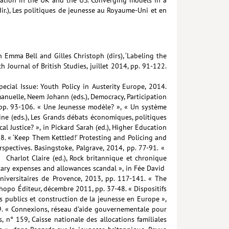
dir.), Les politiques de jeunesse au Royaume-Uni et en
n Emma Bell and Gilles Christoph (dirs), ‘Labeling the
h Journal of British Studies, juillet 2014, pp. 91-122.
ecial Issue: Youth Policy in Austerity Europe, 2014.
nuelle, Neem Johann (eds.), Democracy, Participation
 pp. 93-106. « Une Jeunesse modèle? », « Un système
ne (eds.), Les Grands débats économiques, politiques
al Justice? », in Pickard Sarah (ed.), Higher Education
8. « ‘Keep Them Kettled!’ Protesting and Policing and
rspectives. Basingstoke, Palgrave, 2014, pp. 77-91. «
 Charlot Claire (ed.), Rock britannique et chronique
entary expenses and allowances scandal », in Fée David
Universitaires de Provence, 2013, pp. 117-141. « The
phopo Éditeur, décembre 2011, pp. 37-48. « Dispositifs
fs publics et construction de la jeunesse en Europe »,
-19. « Connexions, réseau d’aide gouvernementale pour
, n° 159, Caisse nationale des allocations familiales