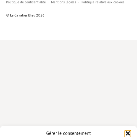
Politique de confidentialité
Mentions légales
Politique relative aux cookies
Lieux de…
© Le Cavalier Bleu 2026
MiMed
Mobilisations
MythO !
Actes de colloque
>> Cavalier poche <<
>> Livres numériques <<
AUTEURS
PARTENARIATS
CORPORATE
Idées reçues – Corporate
Gérer le consentement
Livres blancs