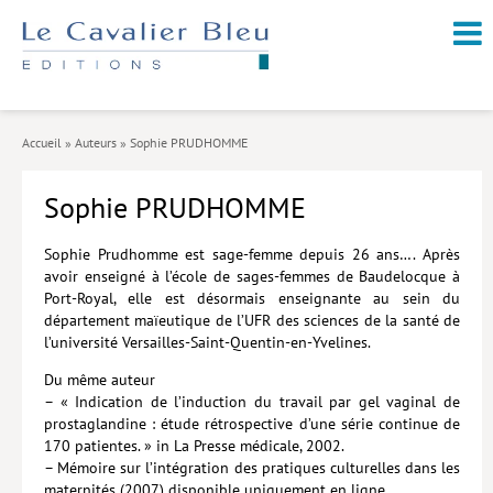
NOUVEAUTÉS / À PARAÎTRE
À PROPOS
Accueil
»
Auteurs
»
Sophie PRUDHOMME
CATALOGUE
Sophie PRUDHOMME
Arts et culture
Économie et société
Sophie Prudhomme est sage-femme depuis 26 ans…. Après
avoir enseigné à l’école de sages-femmes de Baudelocque à
Géopolitique
Port-Royal, elle est désormais enseignante au sein du
département maïeutique de l’UFR des sciences de la santé de
Histoire
l’université Versailles-Saint-Quentin-en-Yvelines.
Nature et environnement
Du même auteur
– « Indication de l’induction du travail par gel vaginal de
Religions
prostaglandine : étude rétrospective d’une série continue de
170 patientes. » in La Presse médicale, 2002.
Santé et médecine
– Mémoire sur l’intégration des pratiques culturelles dans les
maternités (2007) disponible uniquement en ligne.
Sciences