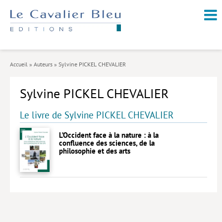
NOUVEAUTÉS / À PARAÎTRE
À PROPOS
Accueil
»
Auteurs
»
Sylvine PICKEL CHEVALIER
CATALOGUE
Sylvine PICKEL CHEVALIER
Arts et culture
Économie et société
Le livre de Sylvine PICKEL CHEVALIER
Géopolitique
L’Occident face à la nature : à la
confluence des sciences, de la
Histoire
philosophie et des arts
Nature et environnement
Religions
Santé et médecine
Sciences