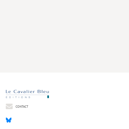
Livres poche
Index général des titres
>> Livres numériques <<
COLLECTIONS
Comment je suis devenu
Convergences
eDDen
Espèces
Figure[s] de…
Géopolitique de…
CONTACT
Idées Reçues
Libertés plurielles