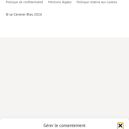
Politique de confidentialité
Mentions légales
Politique relative aux cookies
Lieux de…
© Le Cavalier Bleu 2026
MiMed
Mobilisations
MythO !
Actes de colloque
>> Cavalier poche <<
>> Livres numériques <<
AUTEURS
PARTENARIATS
CORPORATE
Idées reçues – Corporate
Gérer le consentement
Livres blancs