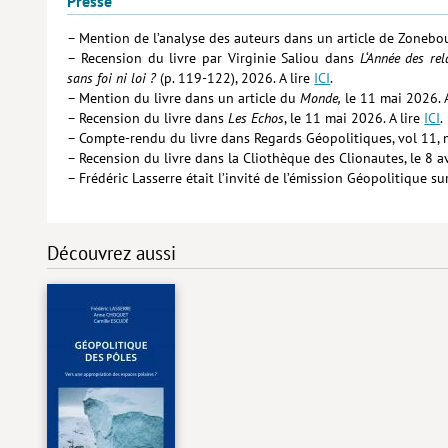
Presse
– Mention de l’analyse des auteurs dans un article de Zonebour
– Recension du livre par Virginie Saliou dans
L
‘Année des re
sans foi ni loi ?
(p. 119-122), 2026. A lire
ICI
.
– Mention du livre dans un article du
Monde,
le 11 mai 2026. A
– Recension du livre dans
Les Echos
, le 11 mai 2026. A lire
ICI
.
– Compte-rendu du livre dans Regards Géopolitiques, vol 11, n
– Recension du livre dans la Cliothèque des Clionautes, le 8 av
– Frédéric Lasserre était l’invité de l’émission Géopolitique s
Découvrez aussi