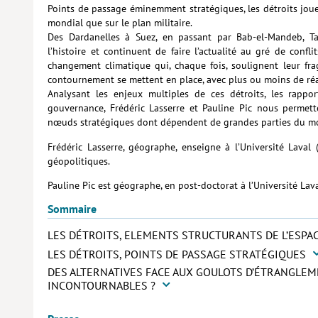
Points de passage éminemment stratégiques, les détroits jou
mondial que sur le plan militaire.
Des Dardanelles à Suez, en passant par Bab-el-Mandeb, T
l’histoire et continuent de faire l’actualité au gré de conf
changement climatique qui, chaque fois, soulignent leur frag
contournement se mettent en place, avec plus ou moins de réa
Analysant les enjeux multiples de ces détroits, les rappo
gouvernance, Frédéric Lasserre et Pauline Pic nous permet
nœuds stratégiques dont dépendent de grandes parties du m
Frédéric Lasserre, géographe, enseigne à l’Université Laval 
géopolitiques.
Pauline Pic est géographe, en post-doctorat à l’Université Lav
Sommaire
LES DÉTROITS, ELEMENTS STRUCTURANTS DE L’ESPA
LES DÉTROITS, POINTS DE PASSAGE STRATÉGIQUES
DES ALTERNATIVES FACE AUX GOULOTS D’ÉTRANGLEME
INCONTOURNABLES ?