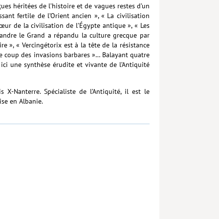
çues héritées de l’histoire et de vagues restes d’un
ant fertile de l’Orient ancien », « La civilisation
œur de la civilisation de l’Égypte antique », « Les
andre le Grand a répandu la culture grecque par
e », « Vercingétorix est à la tête de la résistance
 le coup des invasions barbares »… Balayant quatre
 ici une synthèse érudite et vivante de l’Antiquité
 X-Nanterre. Spécialiste de l’Antiquité, il est le
ise en Albanie.