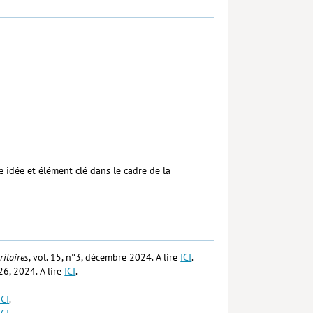
e idée et élément clé dans le cadre de la
ritoires
, vol. 15, n°3, décembre 2024. A lire
ICI
.
°26, 2024. A lire
ICI
.
ICI
.
ICI
.