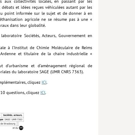
s aux collectivités locales, en passant par les
 débats et idées reçues véhiculées autant par les
e au point informée sur le sujet et de donner à en
éthanisation agricole ne se résume pas à une «
raux dans leur globalité.
laboratoire Sociétés, Acteurs, Gouvernement en
le à l’Institut de Chimie Moléculaire de Reims
denne et titulaire de la chaire industrielle «
tut d’urbanisme et d’aménagement régional de
toriales du laboratoire SAGE (UMR CNRS 7363).
omplémentaires, cliquez
ICI
.
 10 questions, cliquez
ICI
.