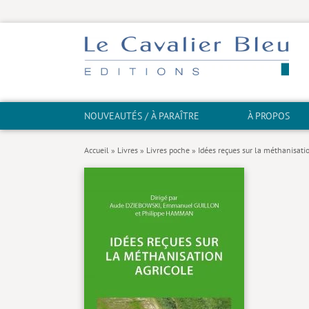
NOUVEAUTÉS / À PARAÎTRE
À PROPOS
Accueil
»
Livres
»
Livres poche
»
Idées reçues sur la méthanisati