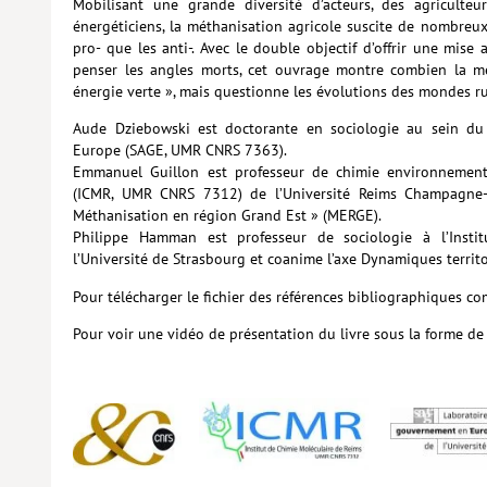
Mobilisant une grande diversité d’acteurs, des agriculteur
énergéticiens, la méthanisation agricole suscite de nombreux
pro- que les anti-. Avec le double objectif d’offrir une mis
penser les angles morts, cet ouvrage montre combien la m
énergie verte », mais questionne les évolutions des mondes ru
Aude Dziebowski est doctorante en sociologie au sein du 
Europe (SAGE, UMR CNRS 7363).
Emmanuel Guillon est professeur de chimie environnementa
(ICMR, UMR CNRS 7312) de l’Université Reims Champagne-Ar
Méthanisation en région Grand Est » (MERGE).
Philippe Hamman est professeur de sociologie à l’Insti
l’Université de Strasbourg et coanime l’axe Dynamiques terri
Pour télécharger le fichier des références bibliographiques c
Pour voir une vidéo de présentation du livre sous la forme de