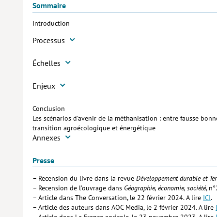
Sommaire
Introduction
Processus
Échelles
Enjeux
Conclusion
Les scénarios d’avenir de la méthanisation : entre fausse bonn
transition agroécologique et énergétique
Annexes
Presse
– Recension du livre dans la revue
Développement durable et Ter
– Recension de l’ouvrage dans
Géographie, économie, société
, n
– Article dans The Conversation, le 22 février 2024. A lire
ICI
.
– Article des auteurs dans AOC Media, le 2 février 2024. A lire
– Article dans La France agricole, le 23 novembre 2023. A lire