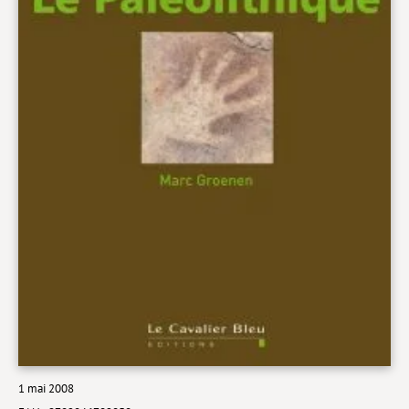
Livres poche
Index général des titres
>> Livres numériques <<
COLLECTIONS
Comment je suis devenu
Convergences
eDDen
Espèces
Figure[s] de…
Géopolitique de…
Idées Reçues
1 mai 2008
Libertés plurielles