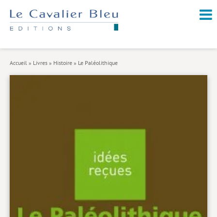
NOUVEAUTÉS / À PARAÎTRE
À PROPOS
Accueil
»
Livres
»
Histoire
»
Le Paléolithique
CATALOGUE
Arts et culture
Économie et société
Géopolitique
Histoire
Nature et environnement
Religions
Santé et médecine
Sciences