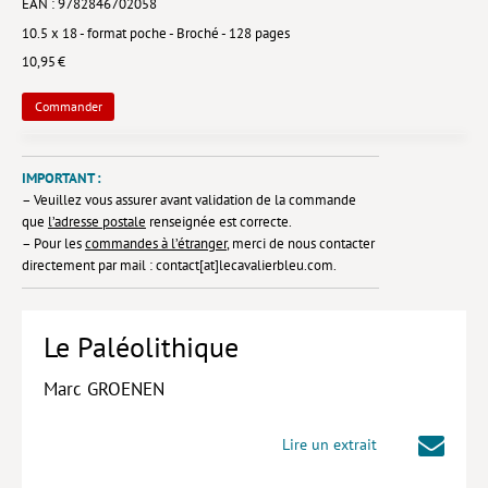
EAN : 9782846702058
10.5 x 18 - format poche - Broché - 128 pages
Lieux de…
10,95 €
MiMed
Commander
Mobilisations
MythO !
IMPORTANT :
Actes de colloque
– Veuillez vous assurer avant validation de la commande
que
l’adresse postale
renseignée est correcte.
>> Cavalier poche <<
– Pour les
commandes à l’étranger
, merci de nous contacter
directement par mail : contact[at]lecavalierbleu.com.
>> Livres numériques <<
AUTEURS
Le Paléolithique
PARTENARIATS
Marc GROENEN
CORPORATE
Idées reçues – Corporate
Lire un extrait
Livres blancs