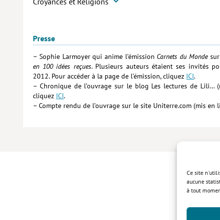
Croyances et Religions
Presse
– Sophie Larmoyer qui anime l’émission
Carnets du Monde
sur
en 100 idées reçues
. Plusieurs auteurs étaient ses invités p
2012. Pour accéder à la page de l’émission, cliquez
ICI
.
– Chronique de l’ouvrage sur le blog Les lectures de Lili… (
cliquez
ICI
.
– Compte rendu de l’ouvrage sur le site Uniterre.com (mis en li
Ce site n'uti
aucune statis
à tout momen
Politique de 