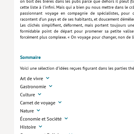
on boit des bières dans les pubs parce que dehors il pleut (
cette liste à l’infini. Mais qui a bien pu nous mettre dans le
passionnant voyage en compagnie de spécialistes, pour co
racontent d’un pays et de ses habitants, et doucement démêler
Les clichés simplifient, déforment, mais portent toujours u
formidable point de départ pour promener sa petite valise 
forcément plus complexe. « On voyage pour changer, non de lie
Sommaire
Voici une sélection d’idées reçues figurant dans les parties thé
Art de vivre
Gastronomie
Culture
Carnet de voyage
Nature
Économie et Société
Histoire