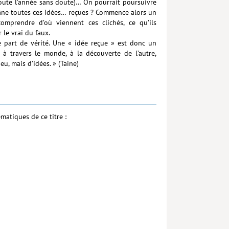
toute l’année sans doute)… On pourrait poursuivre
 crâne toutes ces idées… reçues ? Commence alors un
mprendre d’où viennent ces clichés, ce qu’ils
 le vrai du faux.
ne part de vérité. Une « idée reçue » est donc un
à travers le monde, à la découverte de l’autre,
u, mais d’idées. » (Taine)
matiques de ce titre :