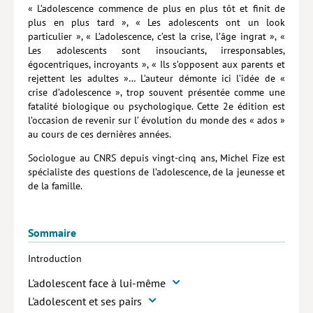
« L’adolescence commence de plus en plus tôt et finit de
Hors collection
plus en plus tard », « Les adolescents ont un look
particulier », « L’adolescence, c’est la crise, l’âge ingrat », «
CONTACT
Les adolescents sont insouciants, irresponsables,
égocentriques, incroyants », « Ils s’opposent aux parents et
NEWSLETTER
rejettent les adultes »… L’auteur démonte ici l’idée de «
crise d’adolescence », trop souvent présentée comme une
POLITIQUE DE CONFIDENTIALITÉ
fatalité biologique ou psychologique. Cette 2e édition est
l’occasion de revenir sur l’ évolution du monde des « ados »
MENTIONS LÉGALES
au cours de ces dernières années.
POLITIQUE RELATIVE AUX COOKIES
Sociologue au CNRS depuis vingt-cinq ans, Michel Fize est
spécialiste des questions de l’adolescence, de la jeunesse et
de la famille.
Sommaire
Introduction
L'adolescent face à lui-même
L'adolescent et ses pairs