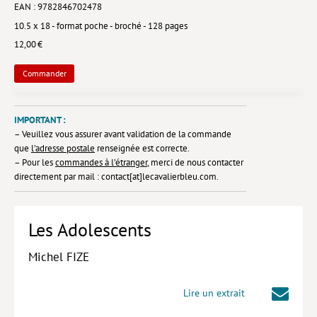
EAN : 9782846702478
Lieux de…
10.5 x 18 - format poche - broché - 128 pages
12,00 €
MiMed
Commander
Mobilisations
MythO !
IMPORTANT :
Actes de colloque
– Veuillez vous assurer avant validation de la commande
que
l’adresse postale
renseignée est correcte.
>> Cavalier poche <<
– Pour les
commandes à l’étranger
, merci de nous contacter
directement par mail : contact[at]lecavalierbleu.com.
>> Livres numériques <<
AUTEURS
Les Adolescents
PARTENARIATS
Michel FIZE
CORPORATE
Idées reçues – Corporate
Lire un extrait
Livres blancs