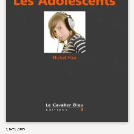
Livres poche
Index général des titres
>> Livres numériques <<
COLLECTIONS
Comment je suis devenu
Convergences
eDDen
Espèces
Figure[s] de…
Géopolitique de…
Idées Reçues
1 avril 2009
Libertés plurielles