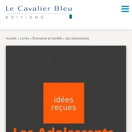
NOUVEAUTÉS / À PARAÎTRE
À PROPOS
Accueil
»
Livres
»
Économie et société
»
Les Adolescents
CATALOGUE
Arts et culture
Économie et société
Géopolitique
Histoire
Nature et environnement
Religions
Santé et médecine
Sciences