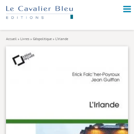
NOUVEAUTÉS / À PARAÎTRE
À PROPOS
Accueil
»
Livres
»
Géopolitique
»
L’Irlande
CATALOGUE
Arts et culture
Économie et société
Géopolitique
Histoire
Nature et environnement
Religions
Santé et médecine
Sciences