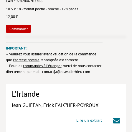
EAN : 9782846702386
10.5 x 18 - format poche - broché - 128 pages
Lieux de…
12,00 €
MiMed
Commander
Mobilisations
MythO !
IMPORTANT :
Actes de colloque
– Veuillez vous assurer avant validation de la commande
que
l’adresse postale
renseignée est correcte.
>> Cavalier poche <<
– Pour les
commandes à l’étranger
, merci de nous contacter
directement par mail : contact[at]lecavalierbleu.com.
>> Livres numériques <<
AUTEURS
L’Irlande
PARTENARIATS
Jean GUIFFAN
Erick FALC’HER-POYROUX
,
CORPORATE
Idées reçues – Corporate
Lire un extrait
Livres blancs