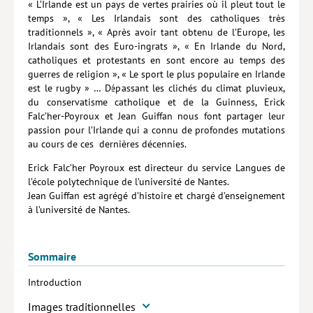
« L’Irlande est un pays de vertes prairies où il pleut tout le
temps », « Les Irlandais sont des catholiques très
Hors collection
traditionnels », « Après avoir tant obtenu de l’Europe, les
Irlandais sont des Euro-ingrats », « En Irlande du Nord,
CONTACT
catholiques et protestants en sont encore au temps des
NEWSLETTER
guerres de religion », « Le sport le plus populaire en Irlande
est le rugby » … Dépassant les clichés du climat pluvieux,
POLITIQUE DE CONFIDENTIALITÉ
du conservatisme catholique et de la Guinness, Erick
Falc’her-Poyroux et Jean Guiffan nous font partager leur
MENTIONS LÉGALES
passion pour l’Irlande qui a connu de profondes mutations
au cours de ces dernières décennies.
POLITIQUE RELATIVE AUX COOKIES
Erick Falc’her Poyroux est directeur du service Langues de
l’école polytechnique de l’université de Nantes.
Jean Guiffan est agrégé d’histoire et chargé d’enseignement
à l’université de Nantes.
Sommaire
Introduction
Images traditionnelles