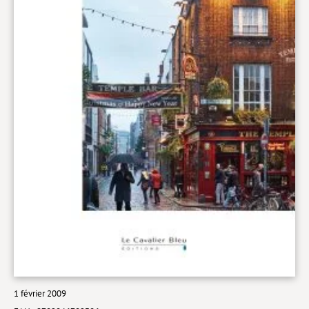
Livres poche
Index général des titres
>> Livres numériques <<
COLLECTIONS
Comment je suis devenu
Convergences
eDDen
Espèces
Figure[s] de…
Géopolitique de…
Idées Reçues
1 février 2009
Libertés plurielles