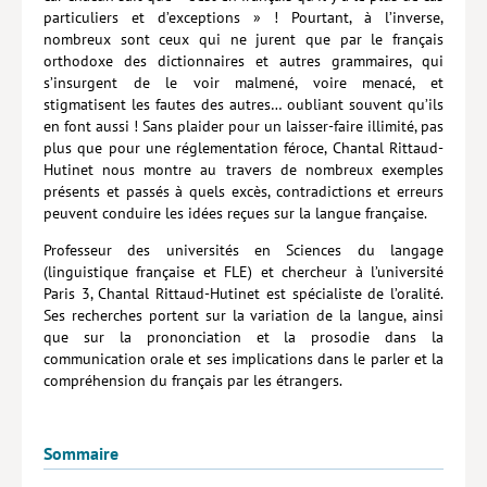
particuliers et d’exceptions » ! Pourtant, à l’inverse,
Hors collection
nombreux sont ceux qui ne jurent que par le français
orthodoxe des dictionnaires et autres grammaires, qui
CONTACT
s’insurgent de le voir malmené, voire menacé, et
stigmatisent les fautes des autres… oubliant souvent qu’ils
NEWSLETTER
en font aussi ! Sans plaider pour un laisser-faire illimité, pas
plus que pour une réglementation féroce, Chantal Rittaud-
POLITIQUE DE CONFIDENTIALITÉ
Hutinet nous montre au travers de nombreux exemples
présents et passés à quels excès, contradictions et erreurs
MENTIONS LÉGALES
peuvent conduire les idées reçues sur la langue française.
POLITIQUE RELATIVE AUX COOKIES
Professeur des universités en Sciences du langage
(linguistique française et FLE) et chercheur à l’université
Paris 3, Chantal Rittaud-Hutinet est spécialiste de l’oralité.
Ses recherches portent sur la variation de la langue, ainsi
que sur la prononciation et la prosodie dans la
communication orale et ses implications dans le parler et la
compréhension du français par les étrangers.
Sommaire