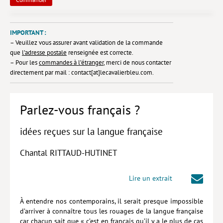
Lieux de…
IMPORTANT :
MiMed
– Veuillez vous assurer avant validation de la commande
que
l’adresse postale
renseignée est correcte.
Mobilisations
– Pour les
commandes à l’étranger
, merci de nous contacter
MythO !
directement par mail : contact[at]lecavalierbleu.com.
Actes de colloque
Parlez-vous français ?
>> Cavalier poche <<
>> Livres numériques <<
idées reçues sur la langue française
AUTEURS
Chantal RITTAUD-HUTINET
PARTENARIATS
Lire un extrait
CORPORATE
À entendre nos contemporains, il serait presque impossible
Idées reçues – Corporate
d’arriver à connaître tous les rouages de la langue française
Livres blancs
car chacun sait que « c’est en français qu’il y a le plus de cas