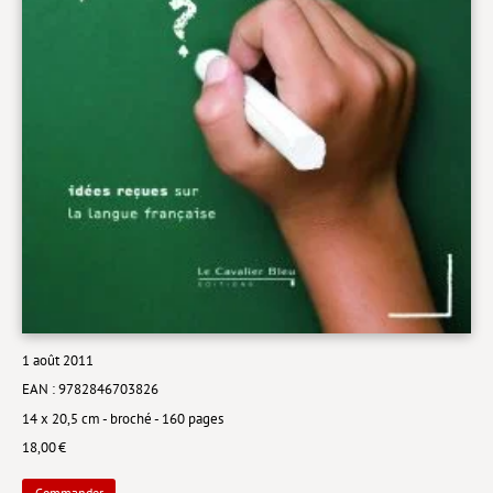
Livres poche
Index général des titres
>> Livres numériques <<
COLLECTIONS
Comment je suis devenu
Convergences
eDDen
Espèces
1 août 2011
Figure[s] de…
EAN : 9782846703826
Géopolitique de…
14 x 20,5 cm - broché - 160 pages
18,00 €
Idées Reçues
Libertés plurielles
Commander