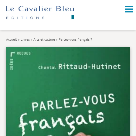
NOUVEAUTÉS / À PARAÎTRE
À PROPOS
Accueil
»
Livres
»
Arts et culture
»
Parlez-vous français ?
CATALOGUE
Arts et culture
Économie et société
Géopolitique
Histoire
Nature et environnement
Religions
Santé et médecine
Sciences